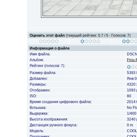
Оценить этот файл
(текущий рейтинг: 0.7 / 5 - Голосов: 7)
Информация о файле
Имя файла:
DSCN
Альбом:
Frou-
Рейтинг (голосов: 7):
Размер файла:
5393 
Добавлен:
Янв 0
Размеры:
4320 
Отображен:
1093 
ISO:
80
Время создания цифрового файла:
2014:
Вспышка:
No Fl
Выдержка:
1/400
Высота изображения:
3240 
Дистанция ручного фокуса:
0 m
Модель:
COOL
Программа:
COOL