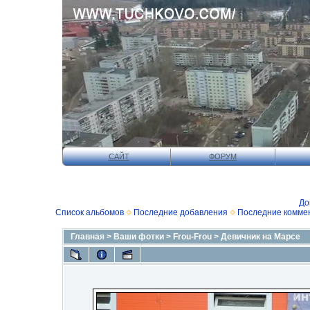
САЙТ
ФОРУМ
До
Список альбомов
Последние добавления
Последние комме
Главная
>
Ваши фотки
>
Frou-Frou
>
Девичник на Марсе