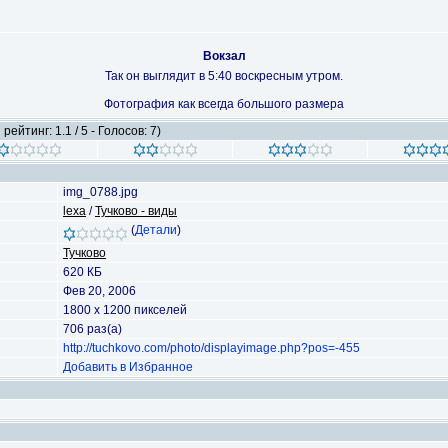
Вокзал
Так он выглядит в 5:40 воскресным утром.
Фотография как всегда большого размера
рейтинг: 1.1 / 5 - Голосов: 7)
img_0788.jpg
lexa
/
Тучково - виды
(
Детали
)
Тучково
620 КБ
Фев 20, 2006
1800 x 1200 пикселей
706 раз(а)
http://tuchkovo.com/photo/displayimage.php?pos=-455
Добавить в Избранное