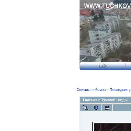
САЙТ
Список альбомов
Последние 
Главная
>
Тучково - виды