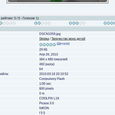
рейтинг: 5 / 5 - Голосов: 1)
DSCN1059.jpg
Stripka
/
Творчество моих детей
(
Детали
)
29 КБ
Апр 26, 2010
384 x 480 пикселей
482 раз(а)
64
файла:
2010:03:16 20:10:52
Compulsory Flash
1/30 sec
800 pixels
0 m
COOLPIX L19
Picasa 3.0
NIKON
f 5.5