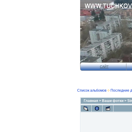
САЙТ
Список альбомов
Последние 
Главная
>
Ваши фотки
>
St