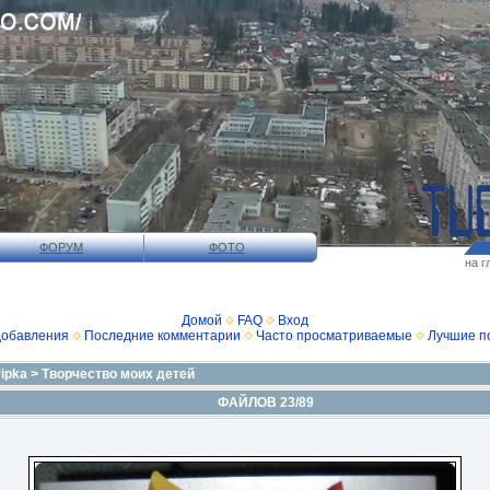
ФОРУМ
ФОТО
на г
Домой
FAQ
Вход
добавления
Последние комментарии
Часто просматриваемые
Лучшие п
ripka
>
Творчество моих детей
ФАЙЛОВ 23/89