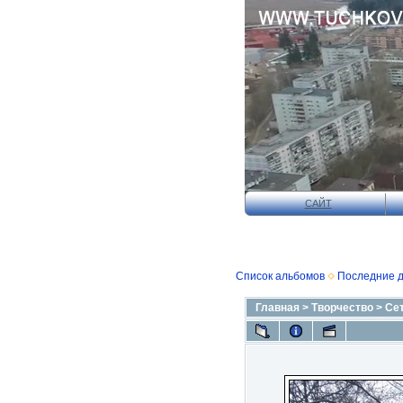
САЙТ
Список альбомов
Последние 
Главная
>
Творчество
>
Се