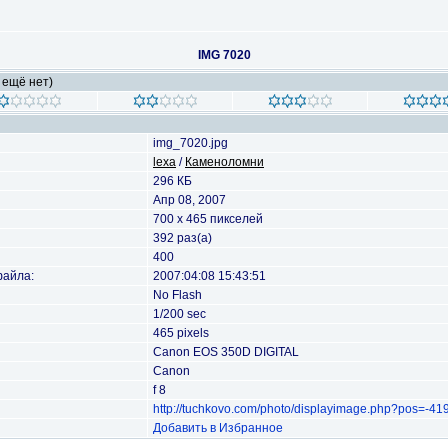
IMG 7020
 ещё нет)
img_7020.jpg
lexa
/
Каменоломни
296 КБ
Апр 08, 2007
700 x 465 пикселей
392 раз(а)
400
файла:
2007:04:08 15:43:51
No Flash
1/200 sec
465 pixels
Canon EOS 350D DIGITAL
Canon
f 8
http://tuchkovo.com/photo/displayimage.php?pos=-41
Добавить в Избранное