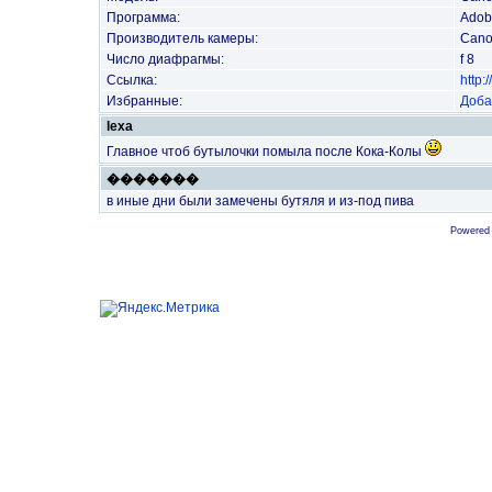
Программа:
Adob
Производитель камеры:
Can
Число диафрагмы:
f 8
Ссылка:
http
Избранные:
Доба
lexa
Главное чтоб бутылочки помыла после Кока-Колы
�������
в иные дни были замечены бутяля и из-под пива
Powered