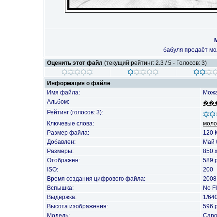
бабуля продаёт мол
Оценить этот файл
(текущий рейтинг: 2.3 / 5 - Голосов: 3)
Информация о файле
Имя файла:
Можа
Альбом:
��
Рейтинг (голосов: 3):
Ключевые слова:
моло
Размер файла:
120 
Добавлен:
Май 
Размеры:
850 
Отображен:
589 
ISO:
200
Время создания цифрового файла:
2008
Вспышка:
No F
Выдержка:
1/64
Высота изображения:
596 p
Модель:
Cano