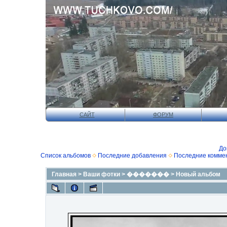
САЙТ
ФОРУМ
До
Список альбомов
Последние добавления
Последние комме
Главная
>
Ваши фотки
>
�������
>
Новый альбом