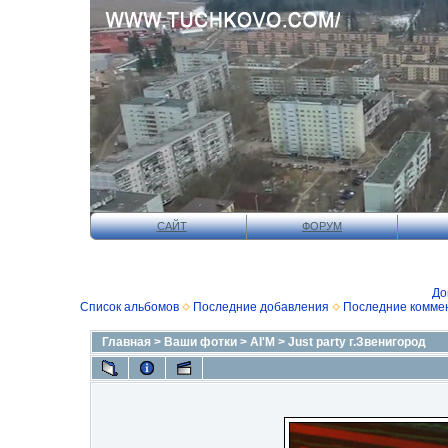
САЙТ
ФОРУМ
До
Список альбомов
Последние добавления
Последние комме
Главная
>
Ваши фотки
>
AI'M
>
Just party г.Звенигород