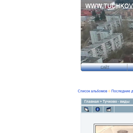
САЙТ
Список альбомов
Последние 
Главная
>
Тучково - виды