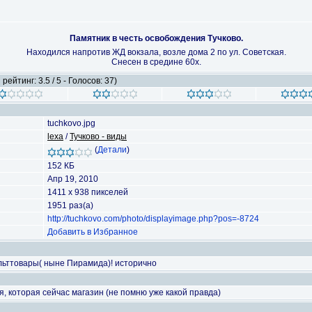
Памятник в честь освобождения Тучково.
Находился напротив ЖД вокзала, возле дома 2 по ул. Советская.
Снесен в средине 60х.
рейтинг: 3.5 / 5 - Голосов: 37)
tuchkovo.jpg
lexa
/
Тучково - виды
(
Детали
)
152 КБ
Апр 19, 2010
1411 x 938 пикселей
1951 раз(а)
http://tuchkovo.com/photo/displayimage.php?pos=-8724
Добавить в Избранное
льттовары( ныне Пирамида)! исторично
я, которая сейчас магазин (не помню уже какой правда)