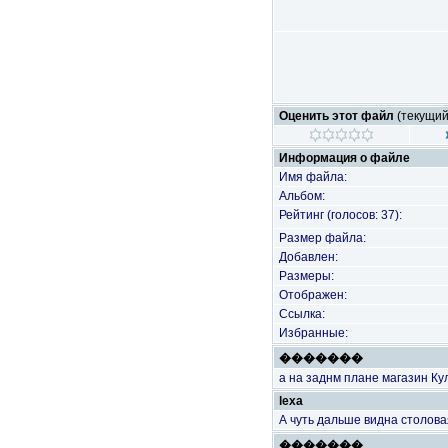
Оценить этот файл
(текущий 
Информация о файле
Имя файла:
Альбом:
Рейтинг (голосов: 37):
Размер файла:
Добавлен:
Размеры:
Отображен:
Ссылка:
Избранные:
�������
а на заднм плане магазин Ку
lexa
А чуть дальше видна столова
�������