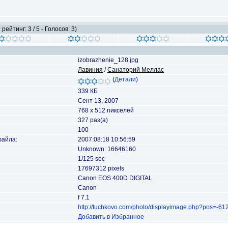
рейтинг: 3 / 5 - Голосов: 3)
izobrazhenie_128.jpg
Лавиния
/
Санаторий Меллас
(
Детали
)
339 КБ
Сент 13, 2007
768 x 512 пикселей
327 раз(а)
100
файла:
2007:08:18 10:56:59
Unknown: 16646160
1/125 sec
17697312 pixels
Canon EOS 400D DIGITAL
Canon
f 7.1
http://tuchkovo.com/photo/displayimage.php?pos=-61
Добавить в Избранное