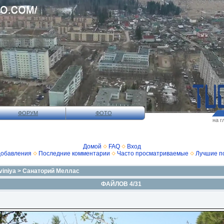
ФОРУМ
ФОТО
на г
Домой
FAQ
Вход
добавления
Последние комментарии
Часто просматриваемые
Лучшие п
viniya
>
Санаторий Меллас
ФАЙЛОВ 4/31