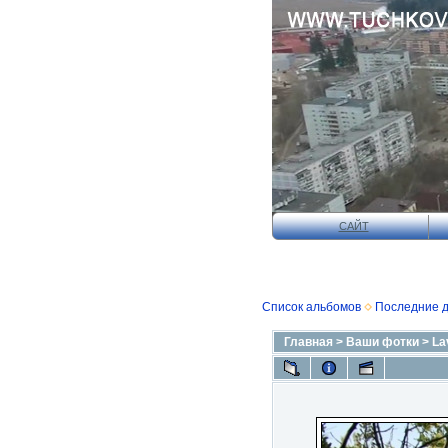
САЙТ
Список альбомов
Последние 
Главная
>
Ваши фотки
>
La