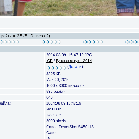
рейтинг: 2.5 / 5 - Голосов: 2)
2014-08-09_15-47-19.JPG
IGR
/
Тучково-август_2014
(
Детали
)
3305 КБ
Май 20, 2016
4000 x 3000 пикселей
537 раз(а)
640
файла:
2014:08:09 18:47:19
No Flash
1/80 sec
3000 pixels
Canon PowerShot SX50 HS
Canon
f 5