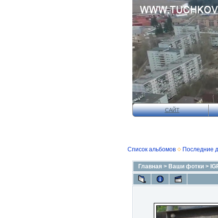
САЙТ
Список альбомов
Последние 
Главная
>
Ваши фотки
>
IG