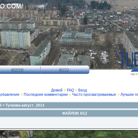
ФОРУМ
ФОТО
на г
Домой
FAQ
Вход
добавления
Последние комментарии
Часто просматриваемые
Лучшие п
R
>
Тучково-август_2014
ФАЙЛОВ 4/12