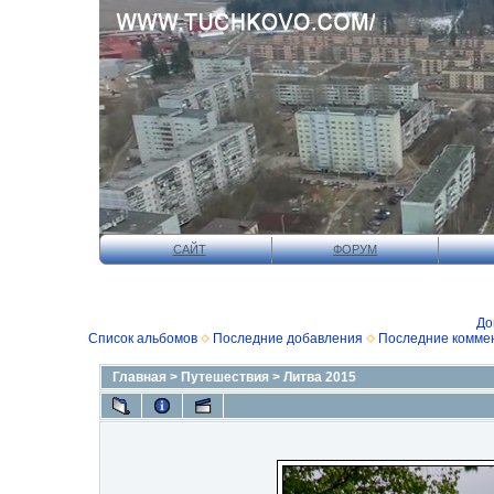
САЙТ
ФОРУМ
До
Список альбомов
Последние добавления
Последние комме
Главная
>
Путешествия
>
Литва 2015