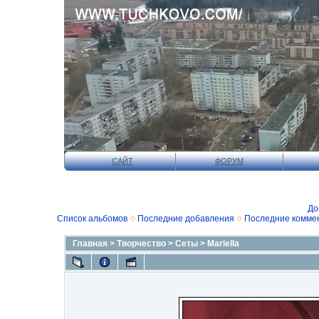
САЙТ
ФОРУМ
До
Список альбомов
Последние добавления
Последние комме
Главная
>
Творчество
>
Сеты
>
Mariella