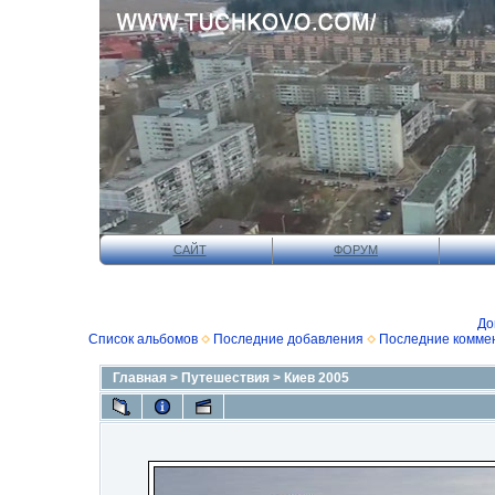
САЙТ
ФОРУМ
До
Список альбомов
Последние добавления
Последние комме
Главная
>
Путешествия
>
Киев 2005