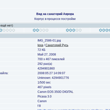
Вид на санаторий Аврора
Корпус в процессе постройки
 ещё нет)
IMG_2586-01.jpg
lexa
/
Санаторий Русь
72 КБ
Май 27, 2008
700 x 467 пикселей
292 раз(а)
4294901860
файла:
2008:05:27 14:09:07
Unknown: 4294901776
1/500 sec
467 pixels
Canon EOS 350D DIGITAL
Picasa 3.0
Canon
f 8