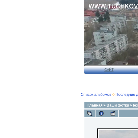
САЙТ
Список альбомов
Последние 
Главная
>
Ваши фотки
>
le