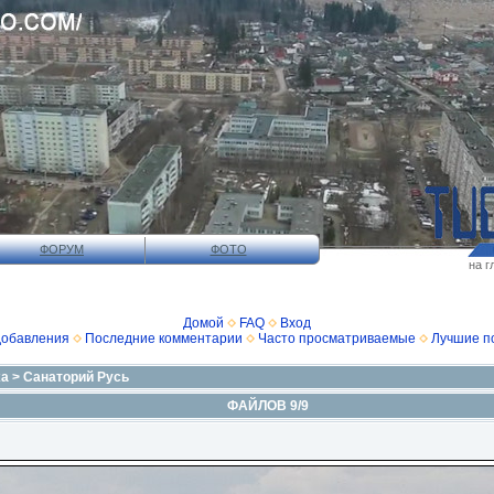
ФОРУМ
ФОТО
на г
Домой
FAQ
Вход
добавления
Последние комментарии
Часто просматриваемые
Лучшие п
xa
>
Санаторий Русь
ФАЙЛОВ 9/9