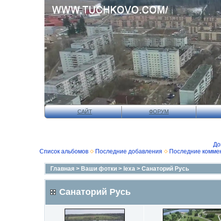
САЙТ
ФОРУМ
До
Список альбомов
Последние добавления
Последние комме
Главная
>
Ваши фотки
>
lexa
>
Санаторий Русь
Санаторий Русь