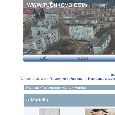
САЙТ
ФОРУМ
До
Список альбомов
Последние добавления
Последние комме
Главная
>
Творчество
>
Сеты
>
Mariella
Mariella