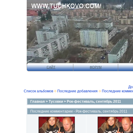
САЙТ
ФОРУМ
До
Список альбомов
Последние добавления
Последние комме
Главная
>
Тусовки
>
Рок-фестиваль, сентябрь 2011
Последние комментарии - Рок-фестиваль, сентябрь 2011