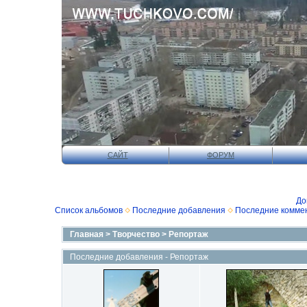
САЙТ
ФОРУМ
До
Список альбомов
Последние добавления
Последние комме
Главная
>
Творчество
>
Репортаж
Последние добавления - Репортаж