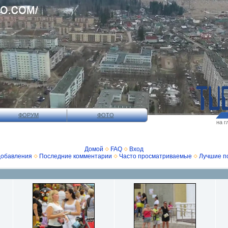
ФОРУМ
ФОТО
на г
Домой
FAQ
Вход
добавления
Последние комментарии
Часто просматриваемые
Лучшие п