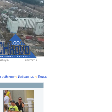
лавную
контакты
о рейтингу
Избранные
Поиск