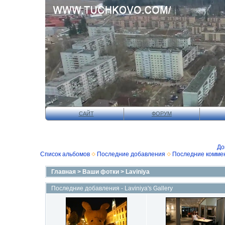
САЙТ
ФОРУМ
До
Список альбомов
Последние добавления
Последние комме
Главная
>
Ваши фотки
>
Laviniya
Последние добавления - Laviniya's Gallery