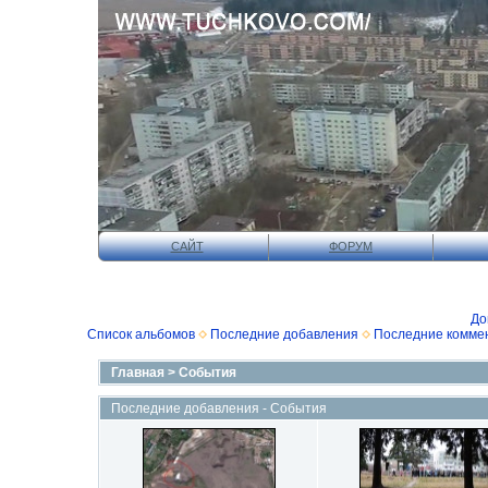
САЙТ
ФОРУМ
До
Список альбомов
Последние добавления
Последние комме
Главная
>
События
Последние добавления - События