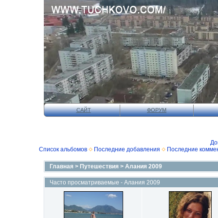
САЙТ
ФОРУМ
До
Список альбомов
Последние добавления
Последние комме
Главная
>
Путешествия
>
Алания 2009
Часто просматриваемые - Алания 2009