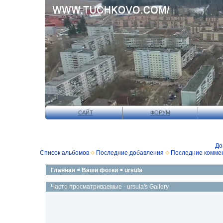
САЙТ
ФОРУМ
До
Список альбомов
Последние добавления
Последние комме
Главная
>
Ваши фотки
>
ursula
Часто просматриваемые - ursula's Gallery