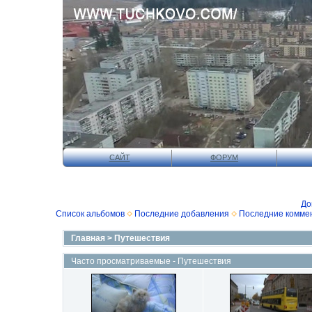
САЙТ
ФОРУМ
До
Список альбомов
Последние добавления
Последние комме
Главная
>
Путешествия
Часто просматриваемые - Путешествия