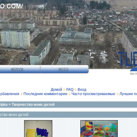
ФОРУМ
ФОТО
на г
Домой
FAQ
Вход
добавления
Последние комментарии
Часто просматриваемые
Лучшие п
ripka
>
Творчество моих детей
ество моих детей