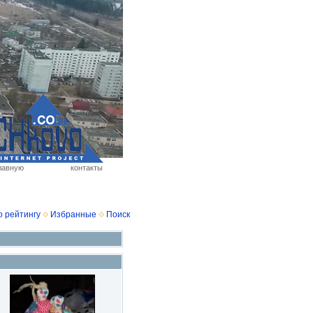
лавную
контакты
о рейтингу
Избранные
Поиск