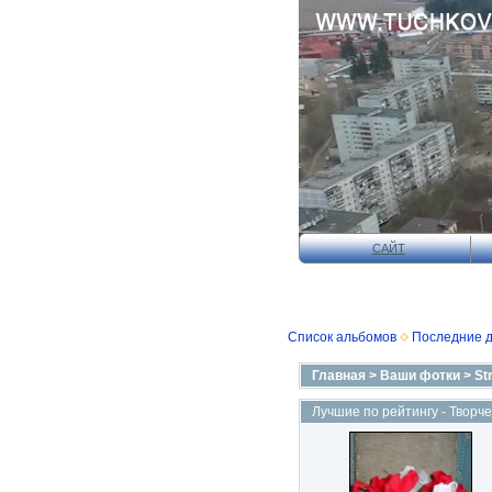
САЙТ
Список альбомов
Последние 
Главная
>
Ваши фотки
>
St
Лучшие по рейтингу - Творч