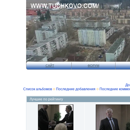
САЙТ
ФОРУМ
До
Список альбомов
Последние добавления
Последние комме
Лучшие по рейтингу