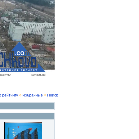
лавную
контакты
о рейтингу
Избранные
Поиск