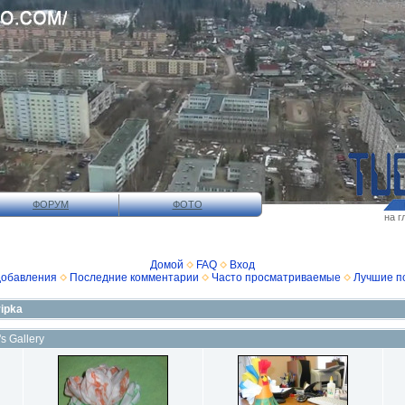
ФОРУМ
ФОТО
на г
Домой
FAQ
Вход
добавления
Последние комментарии
Часто просматриваемые
Лучшие п
ripka
s Gallery