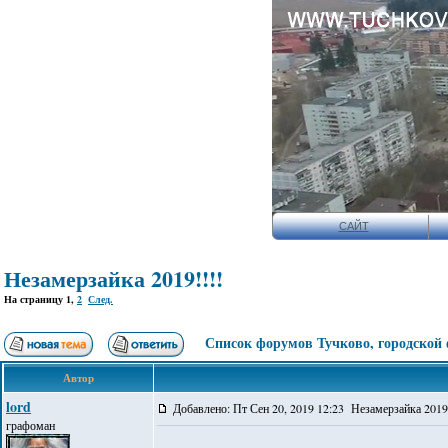
САЙТ
Незамерзайка 2019!!!!
На страницу
1
,
2
След.
Список форумов Тучково, городской
Автор
lord
Добавлено: Пт Сен 20, 2019 12:23 Незамерзайка 2019!
графоман