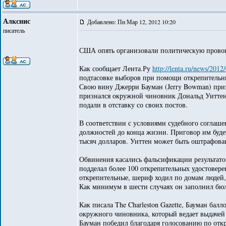
Алкснис
Добавлено: Пн Мар 12, 2012 10:20
писатель
США опять организовали политическую прово
Как сообщает Лента.Ру
http://lenta.ru/news/2012/
подтасовке выборов при помощи открепительны
Свою вину Джерри Бауман (Jerry Bowman) призн
признался окружной чиновник Дональд Уиттен 
подали в отставку со своих постов.
В соответствии с условиями судебного соглаш
должностей до конца жизни. Приговор им буде
тысяч долларов. Уиттен может быть оштрафова
Обвинения касались фальсификации результатов
подделал более 100 открепительных удостовере
открепительные, шериф ходил по домам людей,
Как минимум в шести случаях он заполнил бюл
Как писала The Charleston Gazette, Бауман бал
окружного чиновника, который ведает выдачей
Бауман победил благодаря голосованию по откр