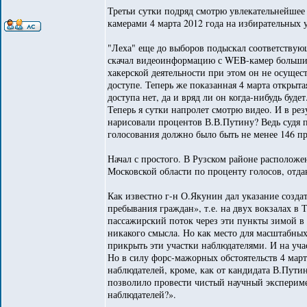
Третьи сутки подряд смотрю увлекательнейшее 
камерами 4 марта 2012 года на избирательных у
"Леха" еще до выборов подыскал соответствую
скачал видеоинформацию с WEB-камер большинс
хакерской деятельности при этом он не осущест
доступе. Теперь же показанная 4 марта откры
доступа нет, да и вряд ли он когда-нибудь будет
Теперь я сутки напролет смотрю видео. И в рез
нарисовали процентов В.В.Путину? Ведь судя п
голосования должно было быть не менее 146 пр
Начал с простого. В Рузском районе расположе
Московской области по проценту голосов, отда
Как известно г-н О.Якунин дал указание созда
пребывания граждан», т.е. на двух вокзалах в Т
пассажирский поток через эти пункты зимой в 
никакого смысла. Но как место для масштабны
прикрыть эти участки наблюдателями. И на уча
Но в силу форс-мажорных обстоятельств 4 мар
наблюдателей, кроме, как от кандидата В.Путин
позволило провести чистый научный эксперимен
наблюдателей?».