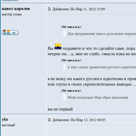
павел королев
Добавлено: Вс Мар 11, 2012 23:09
мастер слова
ybr писал(а):
Для продвижения такого дела нужно нормаль
Вы
подымите и что то сделайте сами ,пора з
нехрен пи....ь, мне не слабо, смысла пока не в
ybr писал(а):
в этих словах проявление русского идиотизм
я не вижу ни какого русского идиотизма в про
или глупы в своих скрополительных выводах ...
ybr писал(а):
Меня возмущает Ваш образ мышления
вы не первый
ybr
Добавлено: Пн Мар 12, 2012 00:03
местный