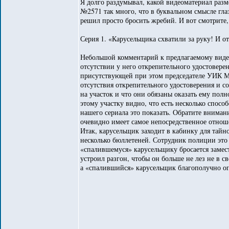
Я долго раздумывал, какой видеоматериал разм
№2571 так много, что в буквальном смысле глаз
решил просто бросить жребий. И вот смотрите, 
Серия 1. «Карусельщика схватили за руку! И 
Небольшой комментарий к предлагаемому виде
отсутствии у него открепительного удостовере
присутствующей при этом председателе УИК М
отсутствия открепительного удостоверения и со
на участок и что они обязаны оказать ему полно
этому участку видно, что есть несколько спосо
нашего сериала это показать. Обратите вниман
очевидно имеет самое непосредственное отнош
Итак, карусельщик заходит в кабинку для тайн
несколько бюллетеней. Сотрудник полиции это 
«спалившемуся» карусельщику бросается замест
устроил разгон, чтобы он больше не лез не в с
а «спалившийся» карусельщик благополучно оп