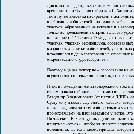
Для ясности надо привести положения законода
временного пребывания избирателей. Законом д
так и путем внесения избирателей в дополните
пребывания избирателей понимаются и больниц
участков, образованных на вокзалах и в аэроп
только по предъявлении открепительного удос
положение п.17.1 статьи 17 Федерального зак
участках, участках референдума, образованных 
в аэропортах, списки избирателей, участников
находящиеся в день голосования в указанных м
открепительного удостоверения».
Поэтому еще раз повторяю – голосование на из
осуществляться только лишь по открепительны
Итак, в помещении железнодорожного вокзала 
сформирована избирательная комиссия в состав
Владимир Владимирович (от партии ЛДПР), сек
Сразу хочу назвать еще одного человека, котор
марта находился на этом избирательном участке
происходящему на избирательном участке. Это 
Николаевич. Как сотруднику администрации за
придумал «отмаз» - якобы он является водител
помещении. На тех видеоматериалах, которые я