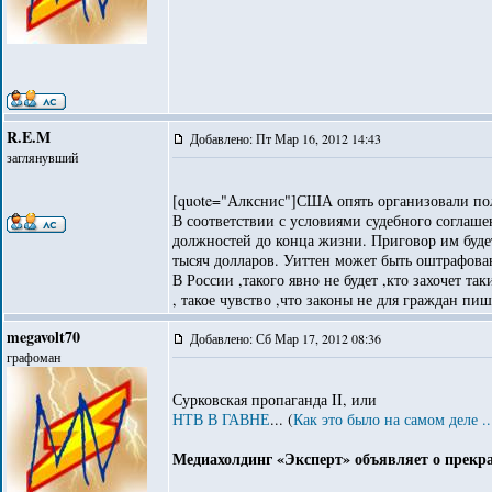
R.E.M
Добавлено: Пт Мар 16, 2012 14:43
заглянувший
[quote="Алкснис"]США опять организовали п
В соответствии с условиями судебного соглаш
должностей до конца жизни. Приговор им буде
тысяч долларов. Уиттен может быть оштрафова
В России ,такого явно не будет ,кто захочет т
, такое чувство ,что законы не для граждан пиш
megavolt70
Добавлено: Сб Мар 17, 2012 08:36
графоман
Сурковская пропаганда II, или
НТВ В ГАВНЕ
... (
Как это было на самом деле ..
Медиахолдинг «Эксперт» объявляет о прек