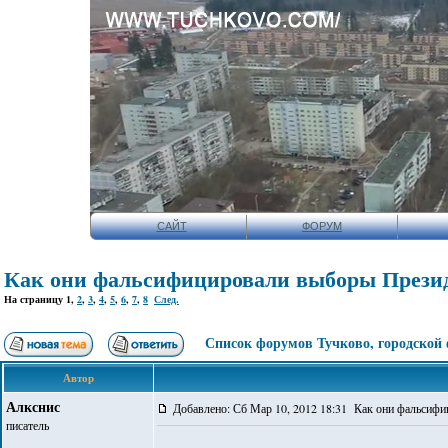
САЙТ
ФОРУМ
Как они фальсифицировали выборы Прези
На страницу
1
,
2
,
3
,
4
,
5
,
6
,
7
,
8
След.
Список форумов Тучково, городской
Автор
Алкснис
Добавлено: Сб Мар 10, 2012 18:31 Как они фальсиф
писатель