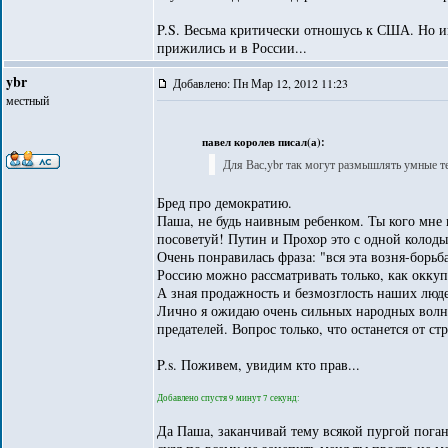
P.S. Весьма критически отношусь к США. Но и
прижились и в России...
ybr
Добавлено: Пн Мар 12, 2012 11:23
местный
павел королев писал(а):
Для Вас,ybr так могут размышлять умные т
Бред про демократию.
Паша, не будь наивным ребенком. Ты кого мне
посоветуй! Путин и Прохор это с одной колоды
Очень понравилась фраза: "вся эта возня-борьб
Россию можно рассматривать только, как окку
А зная продажность и безмозглость наших л
Лично я ожидаю очень сильных народных волне
предателей. Вопрос только, что останется от с
P.s. Поживем, увидим кто прав...
Добавлено спустя 9 минут 7 секунд:
Да Паша, заканчивай тему всякой пургой пога