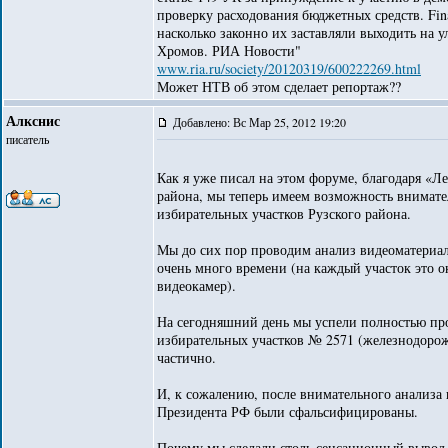
проверку расходования бюджетных средств. Fin
насколько законно их заставляли выходить на 
Хромов. РИА Новости"
www.ria.ru/society/20120319/600222269.html
Может НТВ об этом сделает репортаж??
Алкснис
Добавлено: Вс Мар 25, 2012 19:20
писатель
Как я уже писал на этом форуме, благодаря «Л
района, мы теперь имеем возможность внимател
избирательных участков Рузского района.
Мы до сих пор проводим анализ видеоматериало
очень много времени (на каждый участок это ок
видеокамер).
На сегодняшний день мы успели полностью про
избирательных участков № 2571 (железнодорож
частично.
И, к сожалению, после внимательного анализа 
Президента РФ были сфальсифицированы.
Почему мы сделали столь сенсационный вывод