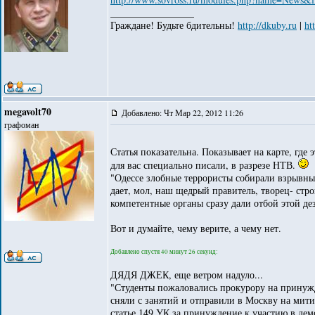
_________________
Граждане! Будьте бдительны!
http://dkuby.ru
|
ht
megavolt70
Добавлено: Чт Мар 22, 2012 11:26
графоман
Статья показательна. Показывает на карте, где 
для вас специально писали, в разрезе НТВ.
"Одессе злобные террористы собирали взрывны
дает, мол, наш щедрый правитель, творец- стр
компетентные органы сразу дали отбой этой де
Вот и думайте, чему верите, а чему нет.
Добавлено спустя 40 минут 26 секунд:
ДЯДЯ ДЖЕК, еще ветром надуло...
"Студенты пожаловались прокурору на принужд
сняли с занятий и отправили в Москву на мити
статье 149 УК за принуждение к участию в де