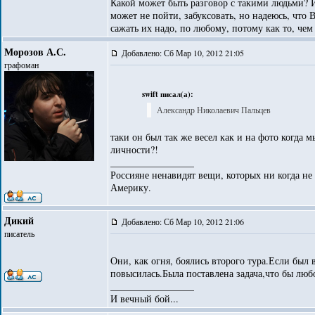
Какой может быть разговор с такими людьми? И
может не пойти, забуксовать, но надеюсь, что 
сажать их надо, по любому, потому как то, че
Морозов А.С.
Добавлено: Сб Мар 10, 2012 21:05
графоман
swift писал(а):
Александр Николаевич Пальцев
таки он был так же весел как и на фото когда 
личности?!
_________________
Россияне ненавидят вещи, которых ни когда не
Америку.
Дикий
Добавлено: Сб Мар 10, 2012 21:06
писатель
Они, как огня, боялись второго тура.Если был 
повысилась.Была поставлена задача,что бы люб
_________________
И вечный бой...