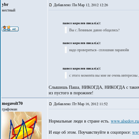
ybr
Добавлено: Пн Мар 12, 2012 12:26
местный
павел королев писал(а):
Вы с Лениным давно общались?
павел королев писал(а):
надо провериться- сплошная паранойя
павел королев писал(а):
с этого момента вы мне не очень интересны 
Слышишь Паша, НИКОГДА, НИКОГДА с таким под
из пустого в порожнее!
megavolt70
Добавлено: Пт Мар 16, 2012 11:52
графоман
Нормальные люди в стране есть.
www.alsedov.ru
И еще об этом. Поучавствуйте в соцопросе:
www