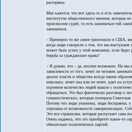
растеряны.
Мне кажется, что вот здесь-то и есть замечате
институтов общественного мнения, которые не 
произволом судей, то есть заниматься той са
заниматься.
– Примерно то же самое произошло в США, ког
когда люди говорили о том, что мы выступаем 
может быть успех у этой компании, если будет 
борьба за гражданские права?
– Я думаю, что – да, вполне возможно. Но мы 
зависимости от того, хочет ли человек занимать
диалог власти и общества всегда таким образом
невольно, хочет она или не хочет, идет на уст
огромное количество людей вышло с политичес
обращаться. Это был фактически разговор о ли
гуманистических, которые попирала Советская 
Потому что люди унижены, люди бесправны, у 
отрезаны от возможности самореализации. Собс
Это все страшилки, которые распускает сама вл
Очень надеюсь, что это приобретет какие-то 
обязательно политических партий.