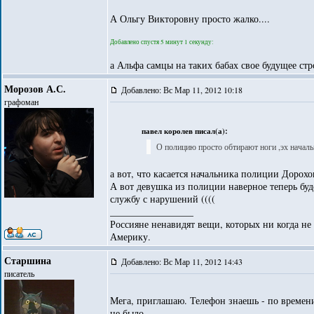
А Ольгу Викторовну просто жалко....
Добавлено спустя 5 минут 1 секунду:
а Альфа самцы на таких бабах свое будущее стро
Морозов А.С.
Добавлено: Вс Мар 11, 2012 10:18
графоман
павел королев писал(а):
О полицию просто обтирают ноги ,эх начал
а вот, что касается начальника полиции Дорохо
А вот девушка из полиции наверное теперь буде
службу с нарушений ((((
_________________
Россияне ненавидят вещи, которых ни когда не
Америку.
Старшина
Добавлено: Вс Мар 11, 2012 14:43
писатель
Мега, приглашаю. Телефон знаешь - по времени
не было.