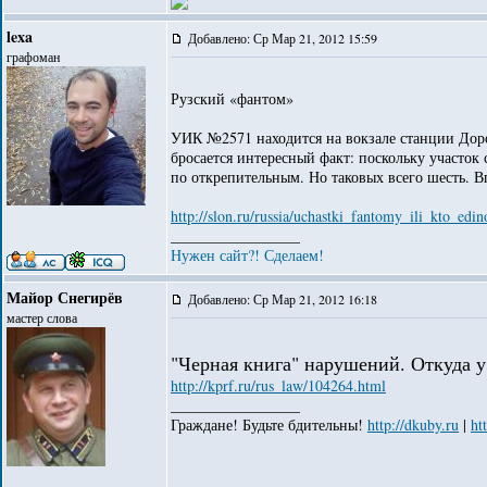
lexa
Добавлено: Ср Мар 21, 2012 15:59
графоман
Рузский «фантом»
УИК №2571 находится на вокзале станции Доро
бросается интересный факт: поскольку участок
по открепительным. Но таковых всего шесть. Вп
http://slon.ru/russia/uchastki_fantomy_ili_kto_ed
_________________
Нужен сайт?! Сделаем!
Майор Снегирёв
Добавлено: Ср Мар 21, 2012 16:18
мастер слова
"Черная книга" нарушений. Откуда у
http://kprf.ru/rus_law/104264.html
_________________
Граждане! Будьте бдительны!
http://dkuby.ru
|
ht