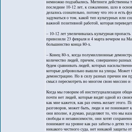
немножко подзабылись. Митинги действенны то
последние 10-12 лет, к сожалению, шло в осн
делалось сознательно, потому что это и есть 
задуматься о том, какой тип культурных или со
важной позитивной работой, которая переведе
– 10-12 лет увеличивалась культурная пропаст
привозили 23 февраля и 4 марта вечером на 
большинство конца 80-х.
– Конец 80-х, когда полумиллионные демонстра
количество людей, причем, совершенно разных 
будем сравнивать людей, которых насильственно
которые добровольно вышли на улицы. Может б
демонстрацию. Но в силу разных причин им при
смысл пересмотреть во многом свою миссию и с
Когда мы говорим об институциализации общес
почти нет людей, которые видят одной из свои
как мне кажется, как раз очень желает этого. 
разговоров, может быть, люди и не понимают 
они вполне, я думаю, разделяют то, что мы на
свободы и независимости, они хотят сохранени
понимают на уровне как раз заботы о детях то 
никакого честного суда, нет никакой защиты о