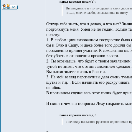
павел королев писал(а):
Вы подымите и что то сделайте сами ,пора зак
пи....ь, мне не слабо, смысла пока не вижу
Откуда тебе знать, что я делаю, а что нет? Зна
подтолкнуть меня. Умен не по годам. Только т
почему:
1. В любом цивилизованном государстве было б
бы и Олю и Сашу, и даже более того дошли бы и
несомненно принял участие. К сожалению мы ж
беззубость в отношении органов власти.
2. Ты осознаешь, что будет с твоим заявлением
тупой не знает, что с этим заявлением сделают
Вы плохо знаете жизнь в России.
3. На мой взгляд перспективы дела очень тума
шутка и т.д.). Если начинать его раскручивать
ошибок.
В противном случае весь этот топик будет при
В связи с чем я и попросил Леху сохранить мате
павел королев писал(а):
я не вижу ни какого русского идиотизма в п