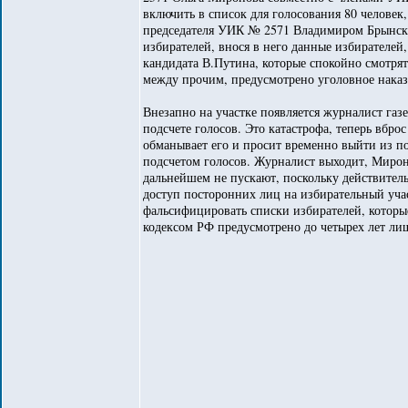
включить в список для голосования 80 человек
председателя УИК № 2571 Владимиром Брынски
избирателей, внося в него данные избирателей,
кандидата В.Путина, которые спокойно смотря
между прочим, предусмотрено уголовное наказ
Внезапно на участке появляется журналист газ
подсчете голосов. Это катастрофа, теперь вбро
обманывает его и просит временно выйти из п
подсчетом голосов. Журналист выходит, Мироно
дальнейшем не пускают, поскольку действитель
доступ посторонних лиц на избирательный учас
фальсифицировать списки избирателей, которы
кодексом РФ предусмотрено до четырех лет ли