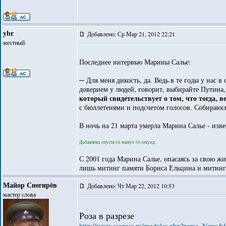
ybr
Добавлено: Ср Мар 21, 2012 22:21
местный
Последнее интервью Марины Салье:
─ Для меня дикость, да. Ведь в те годы у нас 
доверием у людей, говорит, выбирайте Путина,
который свидетельствует о том, что тогда, в
с бюллетенями и подсчетом голосов. Собираюсь
В ночь на 21 марта умерла Марина Салье - изве
Добавлено спустя 16 минут 38 секунд:
С 2001 года Марина Салье, опасаясь за свою ж
лишь митинг памяти Бориса Ельцина и митинг
Майор Снегирёв
Добавлено: Чт Мар 22, 2012 10:53
мастер слова
Роза в разрезе
http://www.sovross.ru/modules.php?name=News&f