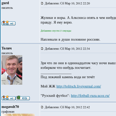
gurd
Добавлено: Сб Мар 10, 2012 22:20
писатель
Жулики и воры. А Алксниса опять в чем нибудь
правду. Я ему верю.
Добавлено спустя 43 секунды:
Наплевали в души половине россиян.
Толич
Добавлено: Сб Мар 10, 2012 22:34
писатель
Зря что ли они в одиннадцатом часу ночи выш
избирком что-нибудь посчитает.
_________________
Под лежачий камень вода не течёт
Мой ЖЖ
http://tolitsch.livejournal.com/
"Рузский футбол":
http://fotball-ruza.ucoz.ru/
megavolt70
Добавлено: Сб Мар 10, 2012 22:42
графоман