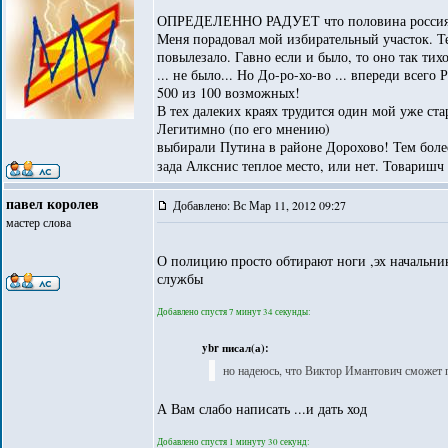
ОПРЕДЕЛЕННО РАДУЕТ что половина россиян смот
Меня порадовал мой избирательный участок. Тет
повылезало. Гавно если и было, то оно так ти
... не было... Но До-ро-хо-во ... впереди вс
500 из 100 возможных!
В тех далеких краях трудится один мой уже с
Легитимно (по его мнению)
выбирали Путина в районе Дорохово! Тем более
зада Алкснис теплое место, или нет. Товари
павел королев
Добавлено: Вс Мар 11, 2012 09:27
мастер слова
О полицию просто обтирают ноги ,эх начальник 
службы
Добавлено спустя 7 минут 34 секунды:
ybr писал(а):
но надеюсь, что Виктор Имантович сможет п
А Вам слабо написать ...и дать ход
Добавлено спустя 1 минуту 30 секунд: