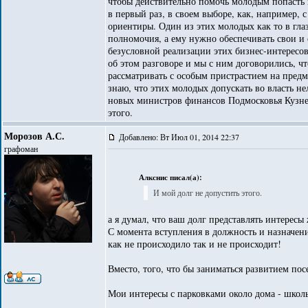
чтобы действительно помочь молодым попасть во
в первый раз, в своем выборе, как, например,
ориентиры. Один из этих молодых как то в глаз
полномочия, а ему нужно обеспечивать свои и 
безусловной реализации этих бизнес-интересов.
об этом разговоре и мы с ним договорились, ч
рассматривать с особым пристрастием на предме
знаю, что этих молодых допускать во власть не
новых министров финансов Подмосковья Кузне
этого.
Морозов А.С.
Добавлено: Вт Июл 01, 2014 22:37
графоман
Алкснис писал(а):
И мой долг не допустить этого.
а я думал, что ваш долг представлять интерес
С момента вступления в должность и назначен
как не происходило так и не происходит!
Вместо, того, что бы заниматься развитием пос
Мои интересы с парковками около дома - школ