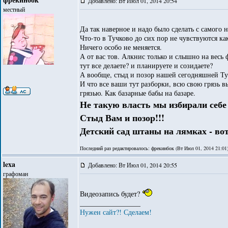
Добавлено: Вт Июл 01, 2014 20:54
местный
Да так наверное и надо было сделать с самого 
Что-то в Тучково до сих пор не чувствуются 
Ничего особо не меняется.
А от вас тов. Алкнис только и слышно на весь 
тут все делаете? и планируете и созидаете?
А вообще, стыд и позор нашей сегодняшней Туч
И что все ваши тут разборки, всю свою грязь 
грязью. Как базарные бабы на базаре.
Не такую власть мы избирали себе 
Стыд Вам и позор!!!
Детский сад штаны на лямках - во
Последний раз редактировалось: фрекинбок (Вт Июл 01, 2014 21:01)
lexa
Добавлено: Вт Июл 01, 2014 20:55
графоман
Видеозапись будет?
_________________
Нужен сайт?! Сделаем!