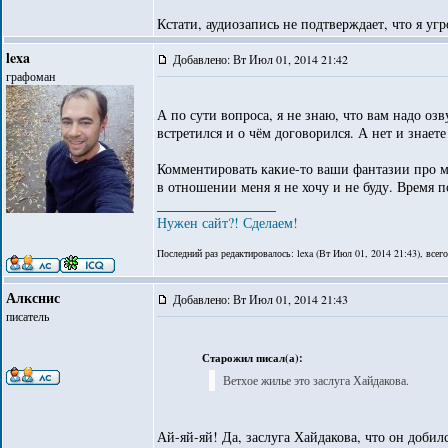
Кстати, аудиозапись не подтверждает, что я уг
lexa
Добавлено: Вт Июл 01, 2014 21:42
графоман
А по сути вопроса, я не знаю, что вам надо оз
встретился и о чём договорился. А нет и знаете
Комментировать какие-то ваши фантазии про м
в отношении меня я не хочу и не буду. Время п
_________________
Нужен сайт?! Сделаем!
Последний раз редактировалось: lexa (Вт Июл 01, 2014 21:43), всего
Алкснис
Добавлено: Вт Июл 01, 2014 21:43
писатель
Старожил писал(а):
Ветхое жилье это заслуга Хайдакова.
Ай-яй-яй! Да, заслуга Хайдакова, что он добил