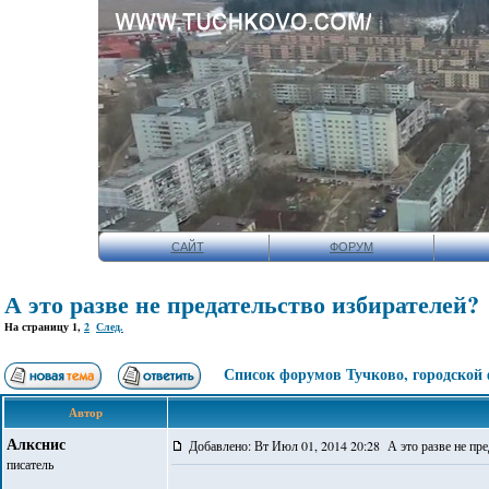
САЙТ
ФОРУМ
А это разве не предательство избирателей?
На страницу
1
,
2
След.
Список форумов Тучково, городской
Автор
Алкснис
Добавлено: Вт Июл 01, 2014 20:28 А это разве не пре
писатель