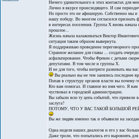
Ничего удивительного в этих контактах для ме
Лично я вкурсе происходящего. И сам периодич
Но просто это не афиширую. Собственно мы и 
нашу победу. Во многом согласился признать 
в интересах поселения. Группа Х вновь начала 
прошлое...
Жизнь начала налаживаться Виктор Имантович,
ситуация таким образом вывернута.
Я поддерживаю проведение переговорного пр
Странное желание для главы ... создать очере
асфальтирование. Чтобы Фрекен с детьми скоре
депутатами. В том числе и группы Х.
И не для того, чтобы интриги развивать мы вас
Вы реально вы не тем занялись последнее вр
Попав в структуру органов власти вы почему-т
Кто вам помогал. И главное во имя чего. Я вам
чуствовал в городской администрации.
Вы забыли всю ту цепь событий, что привели ва
заслуга?
ПОТОМУ, ЧТО У ВАС ТАКОЙ БОЛЬШОЙ РЕ
Вы же людям именно так и объявили на заседан
Одна неделя наших диалогов и его у вас больше
Даже троли, что попытались его выровнять для