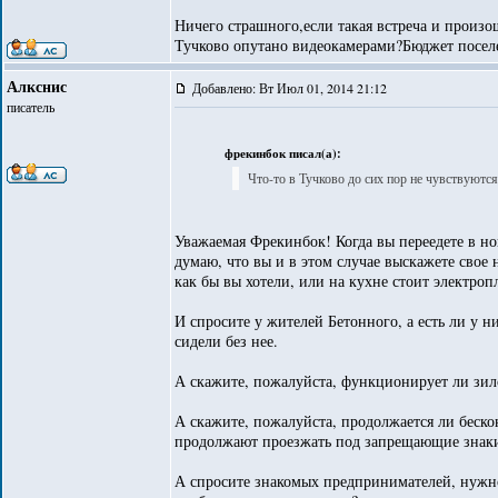
Ничего страшного,если такая встреча и произ
Тучково опутано видеокамерами?Бюджет поселе
Алкснис
Добавлено: Вт Июл 01, 2014 21:12
писатель
фрекинбок писал(а):
Что-то в Тучково до сих пор не чувствуютс
Уважаемая Фрекинбок! Когда вы переедете в но
думаю, что вы и в этом случае выскажете свое 
как бы вы хотели, или на кухне стоит электроп
И спросите у жителей Бетонного, а есть ли у н
сидели без нее.
А скажите, пожалуйста, функционирует ли зило
А скажите, пожалуйста, продолжается ли беск
продолжают проезжать под запрещающие знак
А спросите знакомых предпринимателей, нужно