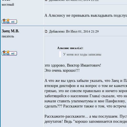
местный
А Алкснису не привыкать выкладывать подсл
Заец М.В.
Добавлено: Вт Июл 01, 2014 21:29
писатель
Алкснис писал(а):
У меня все ходы записаны
это здорово, Виктор Имантович!
Это очень хорошо!!!
А что же вы здесь забыли указать, что Заец и 
втихоря диктофон и на вопрос о том не кажется
грязью, это не совсем правильно и ничего хоро
заботящийся о населении Глава) сказали, что н
начали ставить ультиматумы и мне Панфилову,
сделать??? Расскажите также о том, что встреча 
Расскажите-расскажите... а мы послушаем. Пуст
депутатов! Ведь "хорошо запоминается последне
_________________