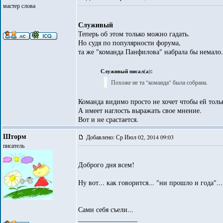
мастер слова
Служивый
Теперь об этом только можно гадать.
Но судя по популярности форума,
та же "команда Панфилова" набрала бы немало.
Служивый писал(а):
Похоже не та "команда" была собрана.
Команда видимо просто не хочет чтобы ей толь
А имеет наглость выражать свое мнение.
Вот и не срастается.
Шторм
Добавлено: Ср Июл 02, 2014 09:03
писатель
Доброго дня всем!
Ну вот... как говорится... "ни прошло и года"...
Сами себя съели...
_________________