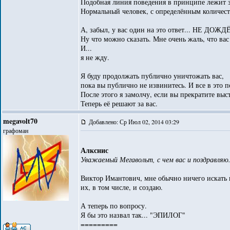
Подобная линия поведения в принципе лежит за
Нормальный человек, с определённым количест
А, забыл, у вас один на это ответ... НЕ ДОЖ
Ну что можно сказать. Мне очень жаль, что вас
И...
я не жду.
Я буду продолжать публично уничтожать вас,
пока вы публично не извинитесь. И все в это п
После этого я замолчу, если вы прекратите выс
Теперь её решают за вас.
megavolt70
Добавлено: Ср Июл 02, 2014 03:29
графоман
Алкснис
Уважаемый Мегавольт, с чем вас и поздравля
Виктор Имантович, мне обычно ничего искать н
их, в том числе, и создаю.
А теперь по вопросу.
Я бы это назвал так... "ЭПИЛОГ"
=========