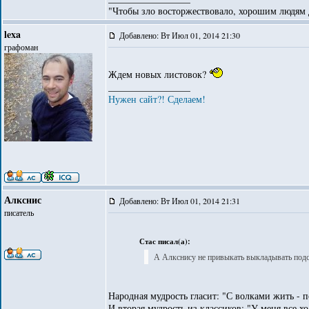
"Чтобы зло восторжествовало, хорошим людям д
lexa
Добавлено: Вт Июл 01, 2014 21:30
графоман
Ждем новых листовок?
_________________
Нужен сайт?! Сделаем!
Алкснис
Добавлено: Вт Июл 01, 2014 21:31
писатель
Стас писал(а):
А Алкснису не привыкать выкладывать под
Народная мудрость гласит: "С волками жить - п
И вторая мудрость из классиков: "У меня все х