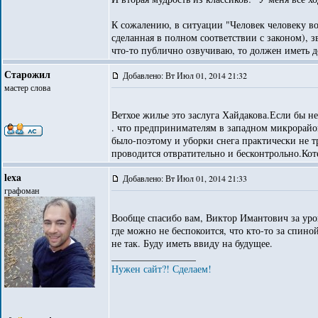
К сожалению, в ситуации "Человек человеку во
сделанная в полном соответствии с законом), 
что-то публично озвучиваю, то должен иметь д
Старожил
Добавлено: Вт Июл 01, 2014 21:32
мастер слова
Ветхое жилье это заслуга Хайдакова.Если бы н
. что предпринимателям в западном микрорайо
было-поэтому и уборки снега практически не тр
проводится отвратительно и бесконтрольно.Коте
lexa
Добавлено: Вт Июл 01, 2014 21:33
графоман
Вообще спасибо вам, Виктор Имантович за урок
где можно не беспокоится, что кто-то за спиной
не так. Буду иметь ввиду на будущее.
_________________
Нужен сайт?! Сделаем!