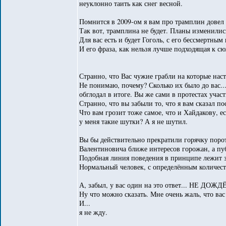
неуклонно таить как снег весной.
Помнится в 2009-ом я вам про трамплин дове
Так вот, трамплина не будет. Планы изменилис
Для вас есть и будет Гоголь, с его бессмертны
И его фраза, как нельзя лучше подходящая к сюж
Странно, что Вас чужие грабли на которые нас
Не понимаю, почему? Сколько их было до вас..
обглодал в итоге. Вы же сами в протестах участ
Странно, что вы забыли то, что я вам сказал 
Что вам грозит тоже самое, что и Хайдакову, е
у меня такие шутки? А я не шутил.
Вы бы действительно прекратили горячку порот
Валентиновича ближе интересов горожан, а пуб
Подобная линия поведения в принципе лежит за
Нормальный человек, с определённым количест
А, забыл, у вас один на это ответ... НЕ ДОЖ
Ну что можно сказать. Мне очень жаль, что вас
И...
я не жду.