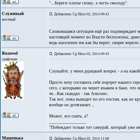
"...Береги платье снову, а честь смолоду".
Служивый
Добавлено: Ср Июл 02, 2014 09:43
местный
Сложившаяся ситуация ещё раз подтверждает м
настоящий момент во Власти бесполезны, даже 
ведь население им как бы верит, скорее верило..
Ruzavod
Добавлено: Ср Июл 02, 2014 09:45
графоман
Слушайте, у меня дурацкий вопрос - а на како
Просто хочу составить себе портрет нашего гер
сего, с которыми он чешет языком в бане, что 
че...Как скандал - так Алкснис.
Так вот, пока выходит по его постам, как не к
вообще не дотягивает...
Может, его снять, а?
_________________
"Побеждает только тот самурай, который уже ме
Машенька
Добавлено: Ср Июл 02, 2014 11:08