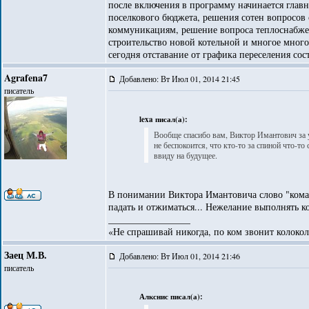
после включения в программу начинается главн
поселкового бюджета, решения сотен вопросов
коммуникациям, решение вопроса теплоснабжен
строительство новой котельной и многое многое
сегодня отставание от графика переселения сост
Agrafena7
Добавлено: Вт Июл 01, 2014 21:45
писатель
lexa писал(а):
Вообще спасибо вам, Виктор Имантович за у
не беспокоится, что кто-то за спиной что-то
ввиду на будущее.
В понимании Виктора Имантовича слово "коман
падать и отжиматься... Нежелание выполнять ко
_________________
«Не спрашивай никогда, по ком звонит колокол
Заец М.В.
Добавлено: Вт Июл 01, 2014 21:46
писатель
Алкснис писал(а):