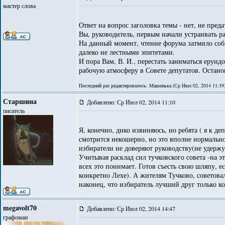
мастер слова
Ответ на вопрос заголовка темы - нет, не преда
Вы, руководитель, первым начали устраивать ра
На данный момент, чтение форума затмило собы
далеко не лестными эпитетами.
И пора Вам, В. И., перестать заниматься ерунд
рабочую атмосферу в Совете депутатов. Останов
Последний раз редактировалось: Машенька (Ср Июл 02, 2014 11:39),
Старшина
Добавлено: Ср Июл 02, 2014 11:10
писатель
Я, конечно, дико извиняюсь, но ребята ( я к д
смотрится некошерно, но это вполне нормально
избиратели не доверяют руководству(не удержу
Учитывая расклад сил тучковского совета -на 
всех это понимает. Готов съесть свою шляпу, ес
конкретно Лехе). А жителям Тучково, советова
наконец, что избиратель лучший друг только к
megavolt70
Добавлено: Ср Июл 02, 2014 14:47
графоман