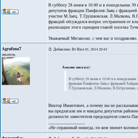
В субботу 28 июня в 10.00 и в понедельник 30
депутатов фракции Панфилов-Заяц с фракцией
участие М.Заец, Т.Грушковская, Л.Малкова, В.
фракций обсуждался вопрос отстранения от вла
реализации этого сценария главой поселка Туч
Уважаемый Мегавольт, с чем вас и поздравляю.
Agrafena7
Добавлено: Вт Июл 01, 2014 20:43
писатель
Алкснис писал(а):
В субботу 28 июня в 10.00 и в понедельник
фракции Панфилов-Заяц с фракцией Хайдако
Т.Грушковская, Л.Малкова, В.Петрушенко, 
Виктор Имантович, а почему вы не рассказывае
вы предлагали им и мандаты депутатов районно
должности заместителя председателя совета Па
_________________
«Не спрашивай никогда, по ком звонит колокол
фрекинбок