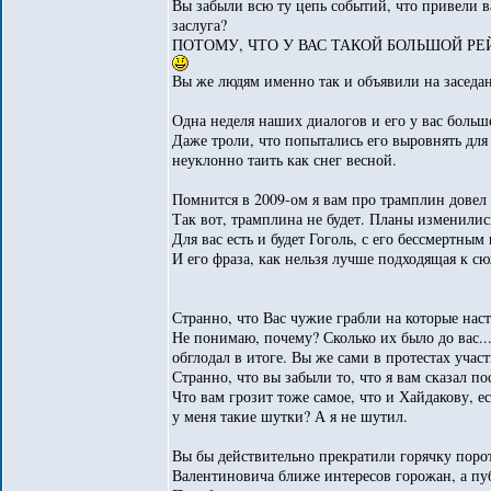
Вы забыли всю ту цепь событий, что привели ва
заслуга?
ПОТОМУ, ЧТО У ВАС ТАКОЙ БОЛЬШОЙ РЕ
Вы же людям именно так и объявили на заседан
Одна неделя наших диалогов и его у вас больше
Даже троли, что попытались его выровнять для
неуклонно таить как снег весной.
Помнится в 2009-ом я вам про трамплин дове
Так вот, трамплина не будет. Планы изменилис
Для вас есть и будет Гоголь, с его бессмертны
И его фраза, как нельзя лучше подходящая к сюж
Странно, что Вас чужие грабли на которые нас
Не понимаю, почему? Сколько их было до вас..
обглодал в итоге. Вы же сами в протестах участ
Странно, что вы забыли то, что я вам сказал 
Что вам грозит тоже самое, что и Хайдакову, е
у меня такие шутки? А я не шутил.
Вы бы действительно прекратили горячку порот
Валентиновича ближе интересов горожан, а пуб