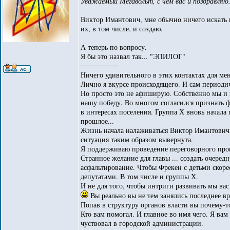
Уважаемый Мегавольт, с чем вас и поздравля
Виктор Имантович, мне обычно ничего искать н
их, в том числе, и создаю.
А теперь по вопросу.
Я бы это назвал так... "ЭПИЛОГ"
=========
Ничего удивительного в этих контактах для ме
Лично я вкурсе происходящего. И сам периодич
Но просто это не афиширую. Собственно мы и 
нашу победу. Во многом согласился признать 
в интересах поселения. Группа Х вновь начала 
прошлое...
Жизнь начала налаживаться Виктор Имантович,
ситуация таким образом вывернута.
Я поддерживаю проведение переговорного пр
Странное желание для главы ... создать очере
асфальтирование. Чтобы Фрекен с детьми скоре
депутатами. В том числе и группы Х.
И не для того, чтобы интриги развивать мы вас
Вы реально вы не тем занялись последнее вр
Попав в структуру органов власти вы почему-т
Кто вам помогал. И главное во имя чего. Я вам
чуствовал в городской администрации.