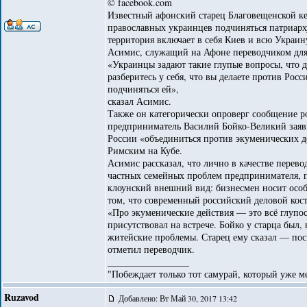
© facebook.com
Известный афонский старец Благовещенской ке
православных украинцев подчиняться патриарх
территория включает в себя Киев и всю Украи
Асимис, служащий на Афоне переводчиком для
«Украинцы задают такие глупые вопросы, что д
разберитесь у себя, что вы делаете против Рос
подчиняться ей»,
сказал Асимис.
Также он категорически опроверг сообщение р
предприниматель Василий Бойко-Великий заяви
России «объединиться против экуменических д
Римским на Кубе.
Асимис рассказал, что лично в качестве перево
частных семейных проблем предпринимателя, п
клоунский внешний вид: бизнесмен носит особ
том, что современный российский деловой кос
«Про экуменические действия — это всё глупост
присутствовал на встрече. Бойко у старца был,
житейские проблемы. Старец ему сказал — посм
отметил переводчик.
_________________
"Побеждает только тот самурай, который уже ме
Ruzavod
Добавлено: Вт Май 30, 2017 13:42