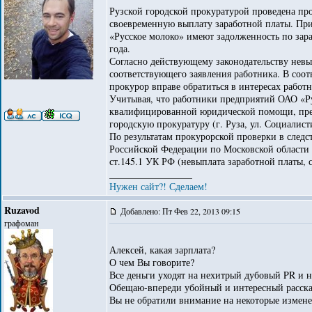
Рузской городской прокуратурой проведена про
своевременную выплату заработной платы. При
«Русское молоко» имеют задолженность по зара
года.
Согласно действующему законодательству невы
соответствующего заявления работника. В соот
прокурор вправе обратиться в интересах работн
Учитывая, что работники предприятий ОАО «Р
квалифицированной юридической помощи, пред
городскую прокуратуру (г. Руза, ул. Социалист
По результатам прокурорской проверки в следс
Российской Федерации по Московской области 
ст.145.1 УК РФ (невыплата заработной платы, 
_________________
Нужен сайт?! Сделаем!
Ruzavod
Добавлено: Пт Фев 22, 2013 09:15
графоман
Алексей, какая зарплата?
О чем Вы говорите?
Все деньги уходят на нехитрый дубовый PR и 
Обещаю-впереди убойный и интересный рассказ
Вы не обратили внимание на некоторые изменен