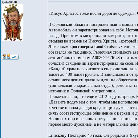
графоман
«Иисус Христос тоже носил дорогие одежды». 
В Орловской области постриженный в монахи 
Автомобиль он зарегистрировал на себя. Исто
назад. При этом в митрополии заверяют, что эт
отсылая ко временам Иисуса Христа, «который 
Люксовым кроссовером Land Cruiser v8 еписко
обзавелся не так давно. Рыночная стоимость а
автомобиль с номером А008ОО57RUS (элитная в
области) священник зарегистрировал на себя. 
«Каждый храм перечисляет в епархию так назы
тысяч до 400 тысяч рублей. В зависимости от д
оставшиеся деньги должны идти на обществен
(социальный епархиальный отдел), ремонты, ст
источник в Орловской митрополии.
Примечательно, что еще в 2012 году патриарх
«Давайте подумаем о том, чтобы мы использова
качестве повода для дискредитации духовенств
снять соответствующее обвинение с церкви и 
Но до сих пор в регионах регулярно возникаю
первое место духовные, а не материальные цен
Епископу Нектарию 43 года. Он родился в Яку