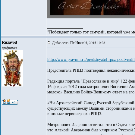
_________________
"Побеждает только тот самурай, который уже ме
Ruzavod
Добавлено: Пт Июн 05, 2015 10:28
графоман
http://www.pravmir.ru/predstoyatel-rpcz-podtverd
Предстоятель РПЦЗ подтвердил неканонический
Редакция портала "Православие и мир" | 22 фев
16 февраля 2012 года митрополит Восточно-А
молоко» Василию Бойко-Великому ответ на его
«Ни Архиерейский Синод Русской Зарубежной Ц
существующих между Вашими сторонниками и п
в письме первоиерарха РПЦЗ.
Митрополит Иларион отметил, что в Отдел вн
что Алексей Аверьянов был клириком Русской 