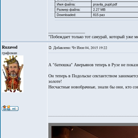
Имя файла:
pravila_pupil.pdf
Размер файла:
2.27 MB
Downloaded:
815 раз
_________________
"Побеждает только тот самурай, который уже ме
Ruzavod
Добавлено: Чт Июн 04, 2015 19:22
графоман
А "батюшка" Аверьянов теперь в Рузе не показ
Он теперь в Подольске сектантством занимается
золоте!
Несчастные новобрачные, знали бы они, кто со