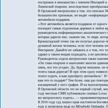
пострижен в монашество с именем Нектарий в 
Ливенской епархии, впоследствии преобразова
В Орловской митрополии в том, что епископ Н
большинство прихожан, не видят «информацион
автомобиля подарком.
«Этот автомобиль является подарком от одного 
посещает самые отдаленные деревни в любое вр
руководитель информационно-аналитического 
которые дарили ему, скажем так, те люди, кот
Кронштадский точно так же получал дорогие об
духовной жизни человека, если этот человек н
Нектарием. Давайте не забывать и о том, что т
здраво к таким вещам подходить, а не цеплятьс
Руководитель отдела митрополии также напомни
«Он глава епархии и выполняет многие админи
связь, все что угодно. Да, будучи монахом, он
телега такая дорогая? И при этом сразу появи
телеге ездить, я вам приобрету автомобиль“. И 
вам что-то подарят? Тем более, еще раз повторю
насыщенный у него график. И на малолитражк
В Орловской области это не первый случай, к
году местные СМИ публиковали снимки Lexus 
же митрополиту ездить», — прокомментировал
В 2016 году суд лишил прав настоятеля Богоя
езду в нетрезвом виде на Mitsubishi Outlander