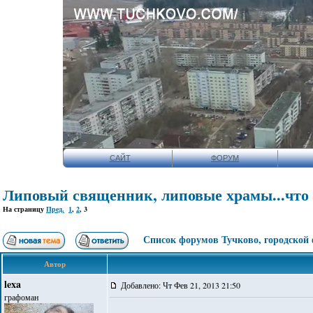
САЙТ
ФОРУМ
Липовый священник, липовые храмы...что 
На страницу
Пред.
1
,
2
,
3
Список форумов Тучково, городской
Автор
lexa
Добавлено: Чт Фев 21, 2013 21:50
графоман