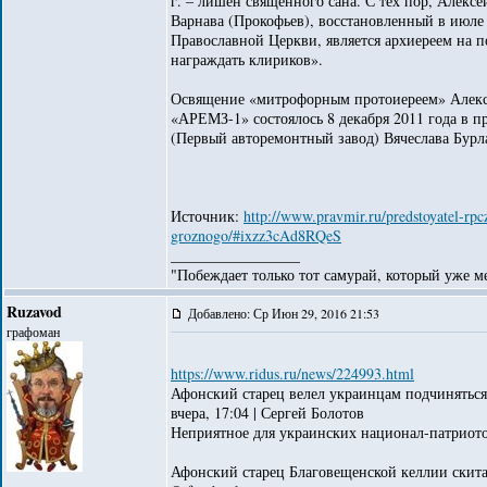
г. – лишен священного сана. С тех пор, Алекс
Варнава (Прокофьев), восстановленный в июле 
Православной Церкви, является архиереем на п
награждать клириков».
Освящение «митрофорным протоиереем» Алексе
«АРЕМЗ-1» состоялось 8 декабря 2011 года в 
(Первый авторемонтный завод) Вячеслава Бурл
Источник:
http://www.pravmir.ru/predstoyatel-rp
groznogo/#ixzz3cAd8RQeS
_________________
"Побеждает только тот самурай, который уже ме
Ruzavod
Добавлено: Ср Июн 29, 2016 21:53
графоман
https://www.ridus.ru/news/224993.html
Афонский старец велел украинцам подчинятьс
вчера, 17:04 | Сергей Болотов
Неприятное для украинских национал-патриото
Афонский старец Благовещенской келлии скита