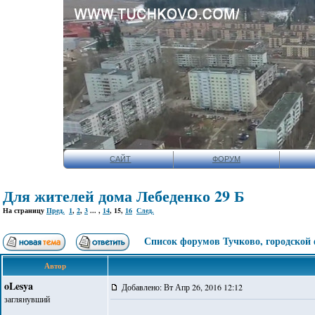
САЙТ
ФОРУМ
Для жителей дома Лебеденко 29 Б
На страницу
Пред.
1
,
2
,
3
... ,
14
,
15
,
16
След.
Список форумов Тучково, городской
Автор
oLesya
Добавлено: Вт Апр 26, 2016 12:12
заглянувший