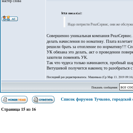
мастер слова
lexa писал(а):
Надо потрясти РеалСервис, они же обслужи
Совершенно уникальная компания РеалСервис. 
делать начисления по номативу. Плата взлетае
решили брать за отопление по нормативу!!! Сп
УК обязана это делать, акт о проведении пове
захотели поменять УК.
Так что чудеса только начинаются, пробный ша
Витушевой получится наконец то разобраться с
Последний раз редактировалось: Машенька (Ср Мар 13, 2019 09:16),
Показать сообщения:
Список форумов Тучково, городской
Страница
15
из
16