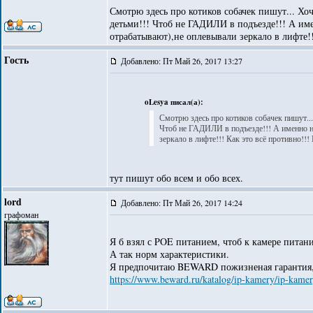
Смотрю здесь про котиков собачек пишут... Хо
детьми!!! Чтоб не ГАДИЛИ в подъезде!!! А име
отрабатывают),не оплевывали зеркало в лифте!!!
Гость
Добавлено: Пт Май 26, 2017 13:27
oLesya писал(а):
Смотрю здесь про котиков собачек пишут...
Чтоб не ГАДИЛИ в подъезде!!! А именно не
зеркало в лифте!!! Как это всё противно!!! 
тут пишут обо всем и обо всех.
lord
Добавлено: Пт Май 26, 2017 14:24
графоман
Я б взял с POE питанием, чтоб к камере питани
А так норм характеристики.
Я предпочитаю BEWARD пожизненая гарантия,
https://www.beward.ru/katalog/ip-kamery/ip-kamer