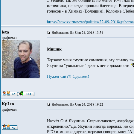
...Решено так же обновить не менее 10% глав 
источника, не везде прошли блестяще. В перв
голосов - в Химках (Волошин), Коломне (Лебе
https://newizv.ru/news/politics/22-09-2018/guber
lexa
Добавлено: Пн Сен 24, 2018 13:54
графоман
Мишик
Терзают меня смутные сомнения, эту ссылку вче
Якунина "увольняли" десять лет с должности
_________________
Нужен сайт?! Сделаем!
KpLtn
Добавлено: Пн Сен 24, 2018 19:22
графоман
Насчёт О.А.Якунина. Старик-таксист, азербаджа
откровенно:"Да, Якунин иногда воровал, но о
РГО и многое другое, нередко говорят мне: "А 