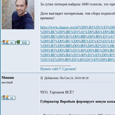
За сутки петиция набрала 1600 голосов, это п
Дело выглядит интересным, тем сбора подписе
времени!
https://www.change.org/p/%D0%B3%D1
%D0%BC%D0%BE%D1%81%D0%BA%D0%BE
%D0%BE%D0%B1%D0%BB%D0%B0%D1%81%
%D0%B7%D0%B0-%D0%BE%D1%82%D1%81
%D0%B3%D0%BB%D0%B0%D0%B2%D1%8B
%D0%B3%D0%BE%D1%80%D0%BE%D0%B4
%D0%BE%D0%BA%D1%80%D1%83%D0%B3
%D1%82%D0%B0%D1%80%D1%85%D0%B0
_________________
Нужен сайт?! Сделаем!
Мишик
Добавлено: Пн Сен 24, 2018 00:18
местный
ЧТО, Тарханов ВСЁ?
Губернатор Воробьев формирует новую ком