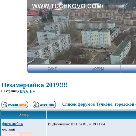
САЙТ
ФОРУМ
Незамерзайка 2019!!!!
На страницу
Пред.
1
,
2
Список форумов Тучково, городской
Автор
фрекинбок
Добавлено: Пт Ноя 01, 2019 11:04
местный