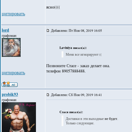
ясно((((
цитировать
lord
Добавлено: Пт Ноя 08, 2019 16:05
графоман
Laviniya писал(а):
Меня все игнорируют ((
Позвоните Стасе - заказ делает она.
телефон 89057888488.
цитировать
probik93
Добавлено: Сб Ноя 09, 2019 16:41
графоман
Стася писал(а):
Доставки в эти выходные
не будет
.
Только следующие.