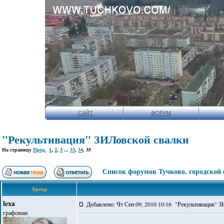
САЙТ
ФОРУМ
"Рекультивация" ЗИЛовской свалки
На страницу
Пред.
1
,
2
,
3
...
33
,
34
,
35
Список форумов Тучково, городской
Автор
lexa
Добавлено: Чт Сен 09, 2010 10:16 "Рекультивация" 
графоман