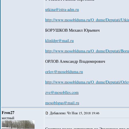
utkina@istra-adm.ru
http://www.mosoblduma.ru/O_dume/Deputati/Utki
БОРУШКОВ Михаил Юрьевич
klinldpr@mail.ru
http://www.mosoblduma.ru/O_dume/Deputati/Boru
ОРЛОВ Александр Владимирович
orlov@mosoblduma.ru
http://www.mosoblduma.ru/O_dume/Deputati/Orlo
zve@mosoblles.com
mosoblspas@mail.ru
Frou27
Добавлено: Чт Ноя 15, 2018 19:46
местный
Смотрим видео активистов из Экологики про п