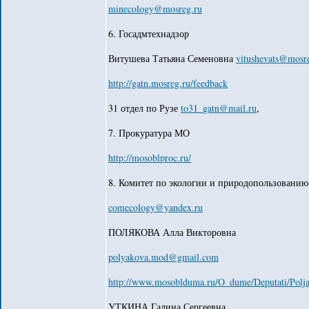
minecology@mosreg.ru
6. Госадмтехнадзор
Витушева Татьяна Семеновна
vitushevats@mosr
http://gatn.mosreg.ru/feedback
31 отдел по Рузе
to31_gatn@mail.ru
,
7. Прокуратура МО
http://mosoblproc.ru/
8. Комитет по экологии и природопользовани
comecology@yandex.ru
ПОЛЯКОВА Алла Викторовна
polyakova.mod@gmail.com
http://www.mosoblduma.ru/O_dume/Deputati/Polj
УТКИНА Галина Сергеевна