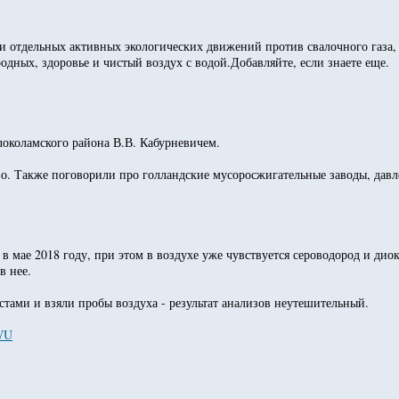
и отдельных активных экологических движений против свалочного газа, 
родных, здоровье и чистый воздух с водой.Добавляйте, если знаете еще.
локоламского района В.В. Кабурневичем.
о. Также поговорили про голландские мусоросжигательные заводы, давл
 в мае 2018 году, при этом в воздухе уже чувствуется сероводород и ди
в нее.
тами и взяли пробы воздуха - результат анализов неутешительный.
eWU