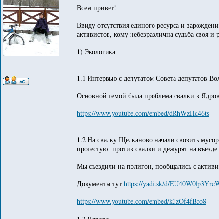
Всем привет!
Ввиду отсутствия единого ресурса и зарождени
активистов, кому небезразлична судьба своя и 
1) Экологика
1.1 Интервью с депутатом Совета депутатов Во
Основной темой была проблема свалки в Ядров
https://www.youtube.com/embed/dRhWzHd46ts
1.2 На свалку Щелканово начали свозить мусор
протестуют против свалки и дежурят на въезде 
Мы съездили на полигон, пообщались с активис
Документы тут
https://yadi.sk/d/EU40W0lp3Yr
https://www.youtube.com/embed/k3zOf4fBco8
1.3 Ядрово