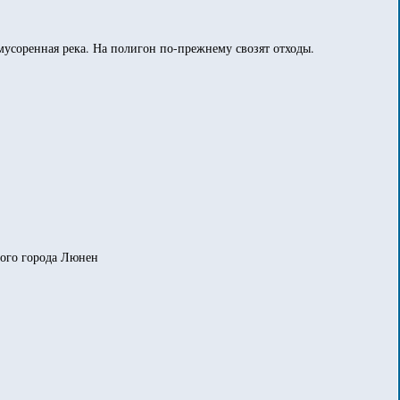
мусоренная река. На полигон по-прежнему свозят отходы.
шого города Люнен