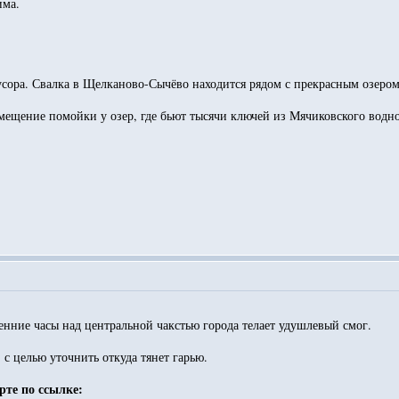
има.
ора. Свалка в Щелканово-Сычёво находится рядом с прекрасным озером.
азмещение помойки у озер, где бьют тысячи ключей из Мячиковского водн
енние часы над центральной чакстью города телает удушлевый смог.
 с целью уточнить откуда тянет гарью.
рте по ссылке: