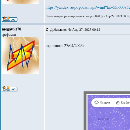
https://yandex.ru/pogoda/maps/wind?lat=55.60
Последний раз редактировалось: megavolt70 (Чт Апр 27, 2023 00:17)
megavolt70
Добавлено: Чт Апр 27, 2023 00:12
графоман
скриншот 27/04/2023г