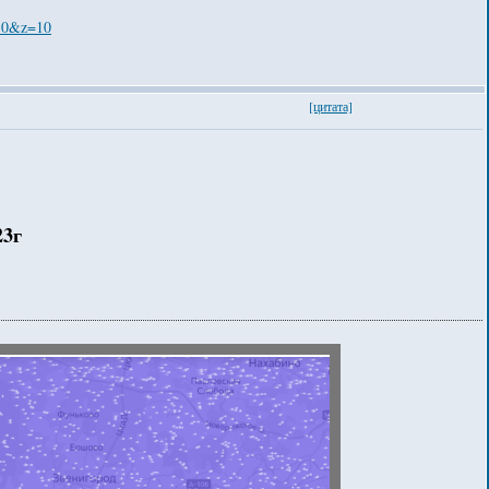
210&z=10
[цитата]
23г