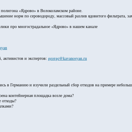
 полигона «Ядрово» в Волоколамском районе.
шение норм по сероводороду, массовый разлив ядовитого фильтрата, за
олики про многострадальное «Ядрово» в нашем канале
syan
, активистов и экспертов:
george@kavanosyan.ru
ись в Германию и изучили раздельный сбор отходов на примере неболь
оена контейнерная площадка возле дома?
е отходы?
ылками?