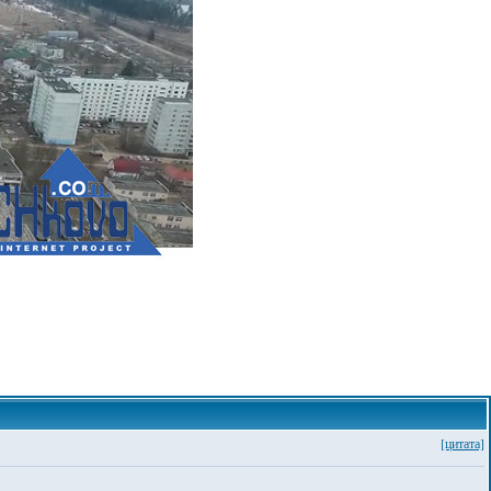
[цитата]