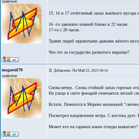
графоман
15, 16 и 17 отчётливый запах жжёного мусора 
16 -го завоняло химией ближе к 22 часам.
17-го с 20 часов.
Травят людей зядовитыми дымами жёного мусо
Что это за государство развитого маразма?
megavolt70
Добавлено: Пн Май 22, 2023 00:16
графоман
Снова вечер.. Снова стойкий запах горелых от
На улице в свете фонарей отмечается легкий см
Кстати. Помнится в Морево маленький "свечно
Посмотрел направление ветра. С востока дует.
Может кто на гаражах какие отходы выжигает?