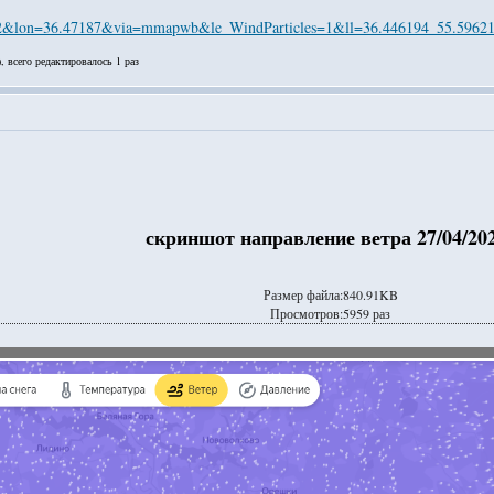
0852&lon=36.47187&via=mmapwb&le_WindParticles=1&ll=36.446194_55.596
, всего редактировалось 1 раз
скриншот направление ветра 27/04/20
Размер файла:840.91KB
Просмотров:5959 раз