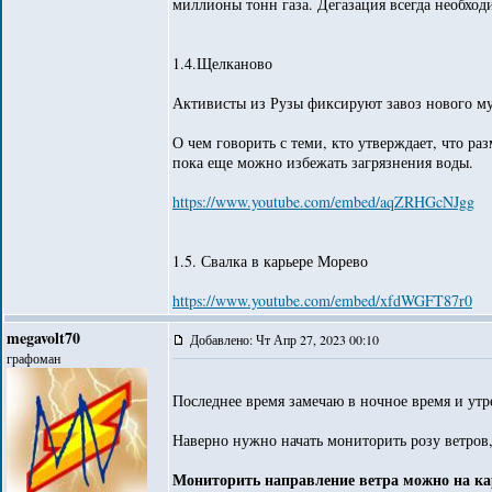
миллионы тонн газа. Дегазация всегда необход
1.4.Щелканово
Активисты из Рузы фиксируют завоз нового мус
О чем говорить с теми, кто утверждает, что р
пока еще можно избежать загрязнения воды.
https://www.youtube.com/embed/aqZRHGcNJgg
1.5. Свалка в карьере Морево
https://www.youtube.com/embed/xfdWGFT87r0
megavolt70
Добавлено: Чт Апр 27, 2023 00:10
графоман
Последнее время замечаю в ночное время и утр
Наверно нужно начать мониторить розу ветров,
Мониторить направление ветра можно на ка