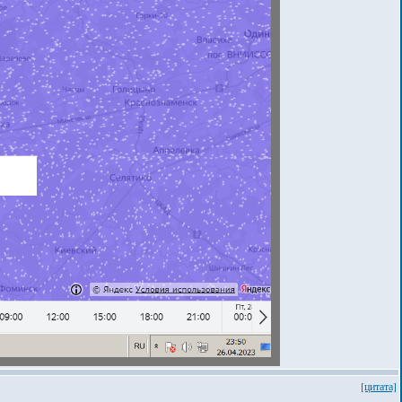
[цитата]