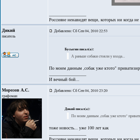
_________________
Россияне ненавидят вещи, которых ни когда не
Дикий
Добавлено: Сб Сен 04, 2010 22:53
писатель
Бусыгин писал(а):
А раньше собаки стояли у входа...
По моим данным ,собак уже ктото" приватизир
_________________
И вечный бой...
Морозов А.С.
Добавлено: Сб Сен 04, 2010 23:20
графоман
Дикий писал(а):
По моим данным ,собак уже ктото" приват
тоже новость... уже 100 лет как
_________________
Россияне ненавидят вещи, которых ни когда не