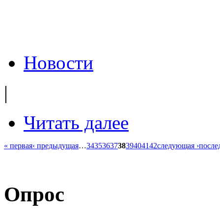
Новости
|
Читать далее
« первая
‹ предыдущая
…
34
35
36
37
38
39
40
41
42
следующая ›
после
Опрос