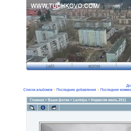
САЙТ
ФОРУМ
До
Список альбомов
Последние добавления
Последние комме
Главная
>
Ваши фотки
>
Laviniya
>
Норвегия июль 2011