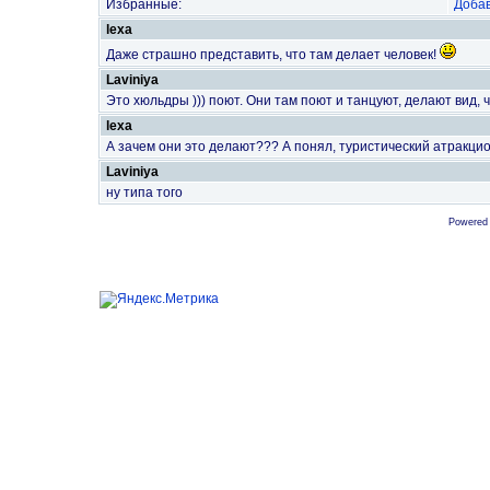
Избранные:
Добав
lexa
Даже страшно представить, что там делает человек!
Laviniya
Это хюльдры ))) поют. Они там поют и танцуют, делают вид, ч
lexa
А зачем они это делают??? А понял, туристический атракцио
Laviniya
ну типа того
Powered