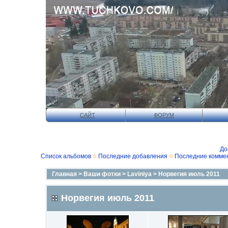
САЙТ
ФОРУМ
До
Список альбомов
Последние добавления
Последние комме
Главная
>
Ваши фотки
>
Laviniya
>
Норвегия июль 2011
Норвегия июль 2011