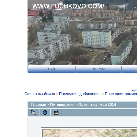
САЙТ
ФОРУМ
До
Список альбомов
Последние добавления
Последние комме
Главная
>
Путешествия
>
Парк птиц - май 2014