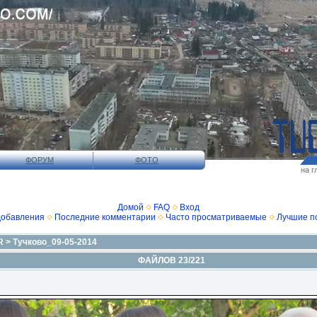
ФОРУМ
ФОТО
на г
Домой
FAQ
Вход
добавления
Последние комментарии
Часто просматриваемые
Лучшие п
R
>
Тучково_09-05-2014
ФАЙЛОВ 23/221