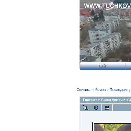
САЙТ
Список альбомов
Последние 
Главная
>
Ваши фотки
>
IG