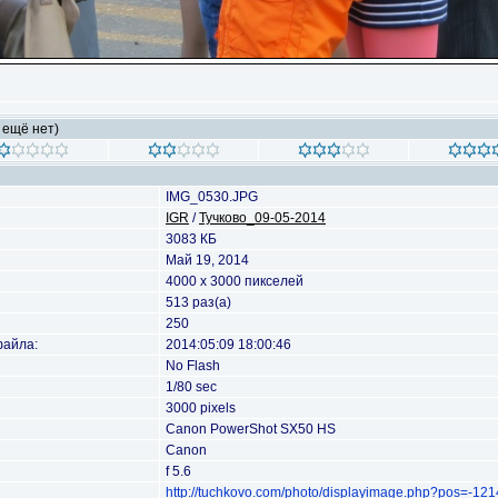
 ещё нет)
IMG_0530.JPG
IGR
/
Тучково_09-05-2014
3083 КБ
Май 19, 2014
4000 x 3000 пикселей
513 раз(а)
250
файла:
2014:05:09 18:00:46
No Flash
1/80 sec
3000 pixels
Canon PowerShot SX50 HS
Canon
f 5.6
http://tuchkovo.com/photo/displayimage.php?pos=-12