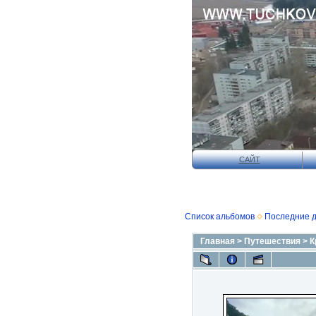
САЙТ
Список альбомов
Последние 
Главная
>
Путешествия
>
К