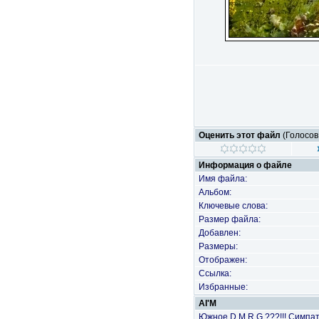
Оценить этот файл
(Голосов
Информация о файле
Имя файла:
Альбом:
Ключевые слова:
Размер файла:
Добавлен:
Размеры:
Отображен:
Ссылка:
Избранные:
AI'M
Южное D.M.R.G.???!!! Симпа