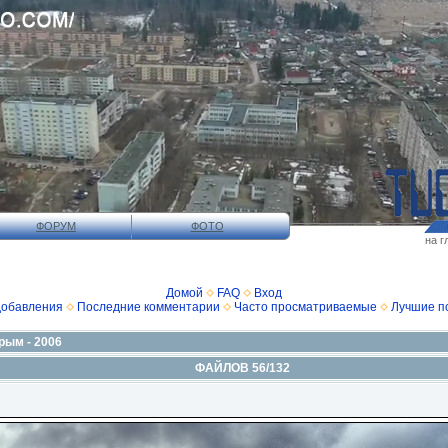
ФОРУМ
ФОТО
на г
Домой
FAQ
Вход
добавления
Последние комментарии
Часто просматриваемые
Лучшие п
рым - 2006
ФАЙЛОВ 56/132