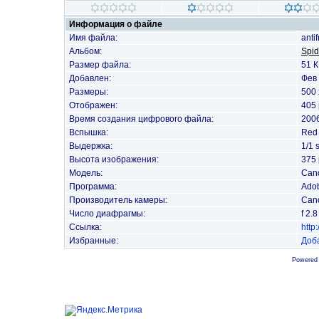
Информация о файле
Имя файла:
anti
Альбом:
Spid
Размер файла:
51 
Добавлен:
Фев 
Размеры:
500 
Отображен:
405 
Время создания цифрового файла:
2006
Вспышка:
Red 
Выдержка:
1/1 
Высота изображения:
375 
Модель:
Can
Программа:
Adob
Производитель камеры:
Can
Число диафрагмы:
f 2.8
Ссылка:
http
Избранные:
Доб
Powered