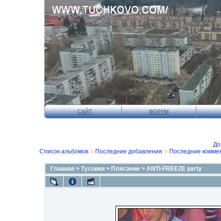
САЙТ
ФОРУМ
До
Список альбомов
Последние добавления
Последние комме
Главная
>
Тусовки
>
Плясание
>
ANTI-FREEZE party