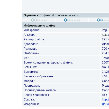
Оценить этот файл
(Голосов ещё нет)
Информация о файле
Имя файла:
img_
Альбом:
lexa
Размер файла:
291 
Добавлен:
Июль
Размеры:
700 
Отображен:
254 
ISO:
1600
Время создания цифрового файла:
2007
Вспышка:
No F
Выдержка:
1/12
Высота изображения:
446 p
Модель:
Cano
Программа:
Picas
Производитель камеры:
Can
Число диафрагмы:
f 5.6
Ссылка:
http
Избранные:
Доба