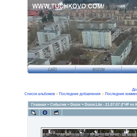
САЙТ
ФОРУМ
До
Список альбомов
Последние добавления
Последние комме
Главная
>
События
>
Dozor
>
Dozor.Lite - 21.07.07 (ГЧР vs