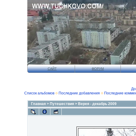
САЙТ
ФОРУМ
До
Список альбомов
Последние добавления
Последние комме
Главная
>
Путешествия
>
Верея - декабрь 2009