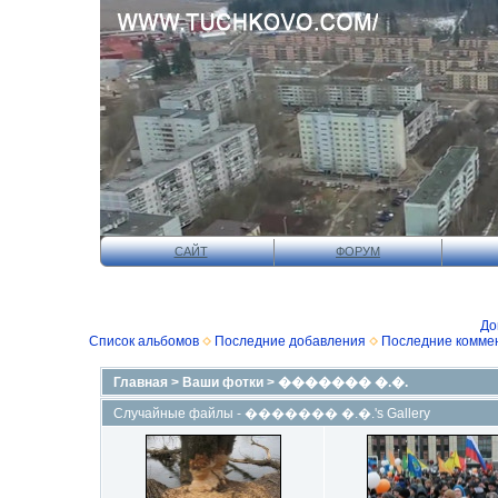
САЙТ
ФОРУМ
До
Список альбомов
Последние добавления
Последние комме
Главная
>
Ваши фотки
>
������� �.�.
Случайные файлы - ������� �.�.'s Gallery