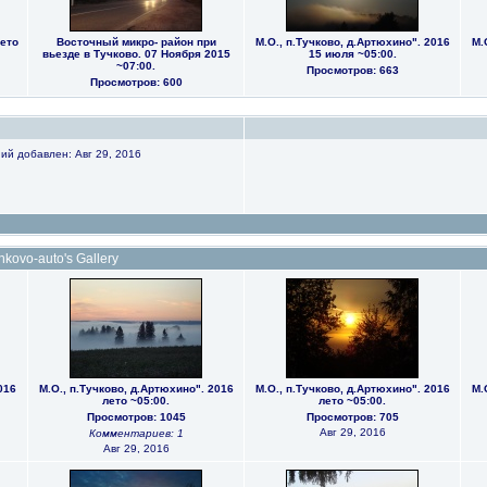
ето
Восточный микро- район при
М.О., п.Тучково, д.Артюхино". 2016
М.
вьезде в Тучково. 07 Ноября 2015
15 июля ~05:00.
~07:00.
Просмотров: 663
Просмотров: 600
ий добавлен: Авг 29, 2016
kovo-auto's Gallery
016
М.О., п.Тучково, д.Артюхино". 2016
М.О., п.Тучково, д.Артюхино". 2016
М.
лето ~05:00.
лето ~05:00.
Просмотров: 1045
Просмотров: 705
Авг 29, 2016
Комментариев: 1
Авг 29, 2016