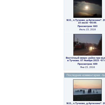
М.О., п.Тучково, д.Артюхино". 2
15 июля ~05:00.
Просмотров: 663
Июль 15, 2016
Восточный микро- район при вь
в Тучково. 07 Ноября 2015 ~07:
Просмотров: 600
Янв 15, 2016
Последние комментарии - tuc
М.О., п.Тучково, д.Артюхино". 2