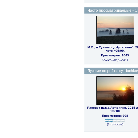
Часто просматриваемые - tuc
М.О., п.Тучково, д.Артюхино". 2
лето ~05:00.
Просмотров: 1045
Комментариев: 1
Лучшие по рейтингу - tuchkov
Рассвет над д.Артюхино. 2015 л
~05:00.
Просмотров: 608
(3 голосов)