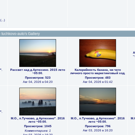
...)
uchkovo-auto's Gallery
А
~
".
Рассвет над д.Артюхино. 2015 лето
Калорийность банана, ни чего
~05:00.
личного просто маркетинговый ход.
Просмотров: 523
Просмотров: 483
Авг 04, 2026 в 04:20
Авг 04, 2026 в 01:42
".
М.О., п.Тучково, д.Артюхино". 2016
М.О., п.Тучково, д.Артюхино". 2016
М.
лето ~05:00.
лето ~05:00.
Просмотров: 1045
Просмотров: 796
Авг 03, 2026 в 16:20
Комментариев: 1
Авг 03, 2026 в 16:20