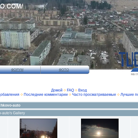
ФОРУМ
ФОТО
на г
Домой
FAQ
Вход
добавления
Последние комментарии
Часто просматриваемые
Лучшие п
chkovo-auto
auto's Gallery