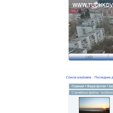
САЙТ
Список альбомов
Последние 
Главная
>
Ваши фотки
>
tu
Случайные файлы - tuchkovo-