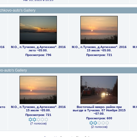
hkovo-auto's Gallery
016
М.О., п.Тучково, д.Артюхино". 2016
М.О., п.Тучково, д.Артюхино". 2016
М.
лето ~05:00.
15 июля ~05:00.
Просмотров: 796
Просмотров: 721
o-auto's Gallery
ето
М.О., п.Тучково, д.Артюхино". 2016
Восточный микро- район при
М.
15 июля ~05:00.
вьезде в Тучково. 07 Ноября 2015
~07:00.
Просмотров: 721
Просмотров: 600
(7 голосов)
(2 голосов)