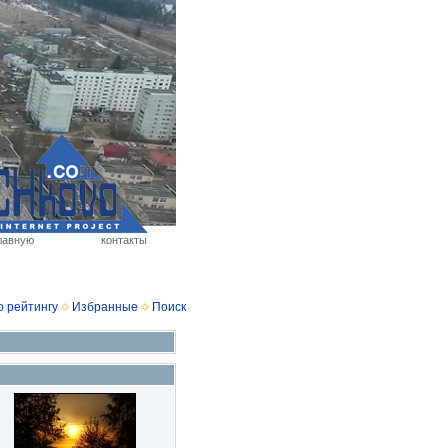
лавную
контакты
о рейтингу
Избранные
Поиск