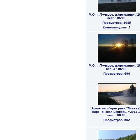
М.О., п.Тучково, д.Артюхино". 2
лето ~05:00.
Просмотров: 1045
Комментариев: 1
М.О., п.Тучково, д.Артюхино". 2
весна ~05:00.
Просмотров: 694
Артюхино берег реки "Москва
Пореченская церковь. ~2011-1
лето ~06:00.
Просмотров: 552