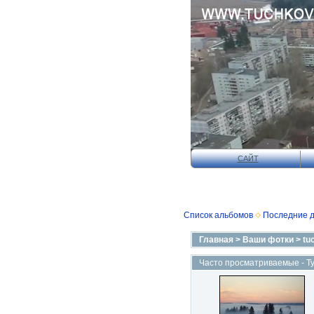
САЙТ
Список альбомов
Последние 
Главная
>
Ваши фотки
>
tu
Часто просматриваемые - Т