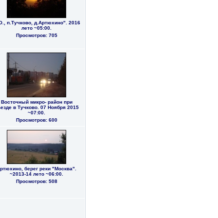
О., п.Тучково, д.Артюхино". 2016
лето ~05:00.
Просмотров: 705
Восточный микро- район при
езде в Тучково. 07 Ноября 2015
~07:00.
Просмотров: 600
ртюхино, берег реки "Москва".
~2013-14 лето ~06:00.
Просмотров: 508