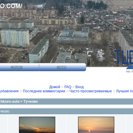
ФОРУМ
ФОТО
на г
Домой
FAQ
Вход
добавления
Последние комментарии
Часто просматриваемые
Лучшие п
chkovo-auto
>
Тучково
учково