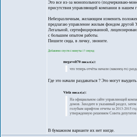
Это все из-за монопольного (подчеркиваю-мон
присутствия управляющей компании в нашем г
Небезразличным, желающим изменить положе
предлагаю управление жилым фондом другой 
Легальной, сертифицированной, лицензирова
с большим опытом работы.
Пишите сюда, в личку, звоните.
Добавлено спустя 4 минуты 17 секунд:
megavolt70 писал(а):
что теперь отчёты начали (наконец-то) разда
Где это начали раздаваться ? Это могут выудить
Viola писал(а):
На официальном сайте управляющей компа
домов. Заходите в указанный раздел, зате
голубым шрифтом отчеты за 2013-2015 годы
утвержденную решением Совета депутатов 
В бумажном варианте их нет нигде.