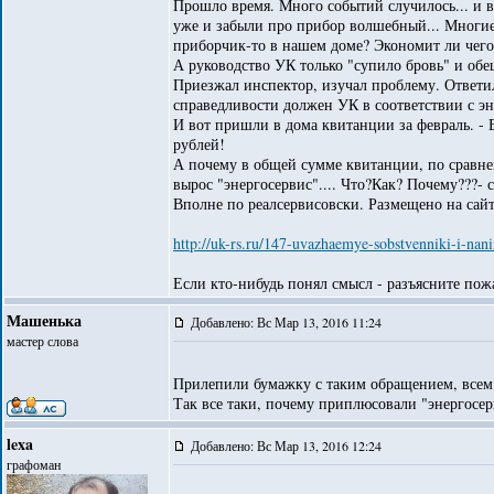
Прошло время. Много событий случилось... и 
уже и забыли про прибор волшебный... Многие,
приборчик-то в нашем доме? Экономит ли чего-
А руководство УК только "супило бровь" и обе
Приезжал инспектор, изучал проблему. Ответил
справедливости должен УК в соответствии с э
И вот пришли в дома квитанции за февраль. - Е
рублей!
А почему в общей сумме квитанции, по сравнен
вырос "энергосервис".... Что?Как? Почему???- с
Вполне по реалсервисовски. Размещено на сайт
http://uk-rs.ru/147-uvazhaemye-sobstvenniki-i-n
Если кто-нибудь понял смысл - разъясните пожа
Машенька
Добавлено: Вс Мар 13, 2016 11:24
мастер слова
Прилепили бумажку с таким обращением, всем п
Так все таки, почему приплюсовали "энергосерв
lexa
Добавлено: Вс Мар 13, 2016 12:24
графоман