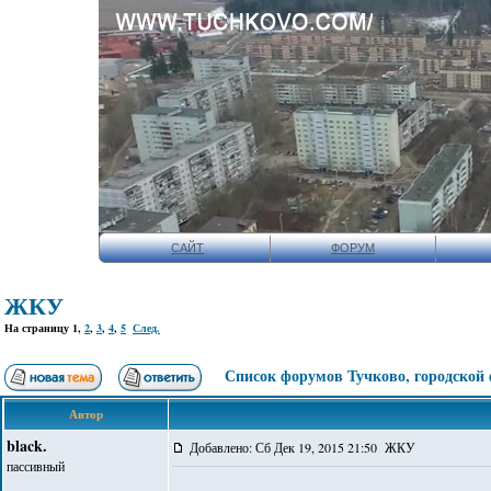
САЙТ
ФОРУМ
ЖКУ
На страницу
1
,
2
,
3
,
4
,
5
След.
Список форумов Тучково, городской
Автор
black.
Добавлено: Сб Дек 19, 2015 21:50 ЖКУ
пассивный