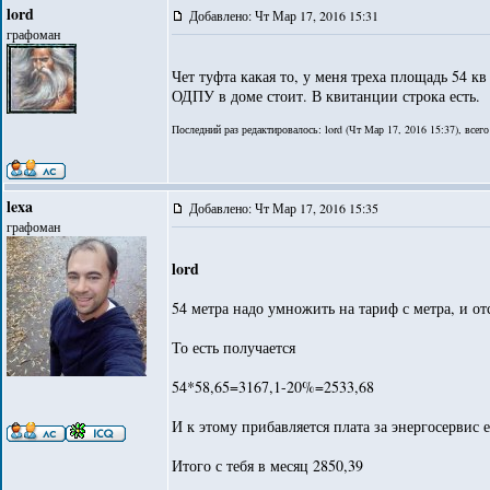
lord
Добавлено: Чт Мар 17, 2016 15:31
графоман
Чет туфта какая то, у меня треха площадь 54 кв 
ОДПУ в доме стоит. В квитанции строка есть.
Последний раз редактировалось: lord (Чт Мар 17, 2016 15:37), всего
lexa
Добавлено: Чт Мар 17, 2016 15:35
графоман
lord
54 метра надо умножить на тариф с метра, и о
То есть получается
54*58,65=3167,1-20%=2533,68
И к этому прибавляется плата за энергосервис 
Итого с тебя в месяц 2850,39