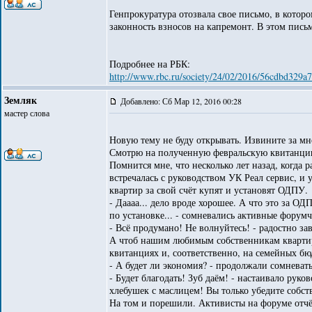
Генпрокуратура отозвала свое письмо, в кото
законность взносов на капремонт. В этом пис
Подробнее на РБК:
http://www.rbc.ru/society/24/02/2016/56cdbd329
Земляк
Добавлено: Сб Мар 12, 2016 00:28
мастер слова
Новую тему не буду открывать. Извините за мн
Смотрю на полученную февральскую квитанцию
Помнится мне, что несколько лет назад, когда
встречалась с руководством УК Реал сервис, и
квартир за свой счёт купят и установят ОДПУ.
- Даааа... дело вроде хорошее. А что это за ОД
по установке... - сомневались активные форумч
- Всё продумано! Не волнуйтесь! - радостно 
А чтоб нашим любимым собственникам квартир 
квитанциях и, соответственно, на семейных бю
- А будет ли экономия? - продолжали сомневатьс
- Будет благодать! Зуб даём! - настаивало рук
хлебушек с маслицем! Вы только убедите собст
На том и порешили. Активисты на форуме отчёт