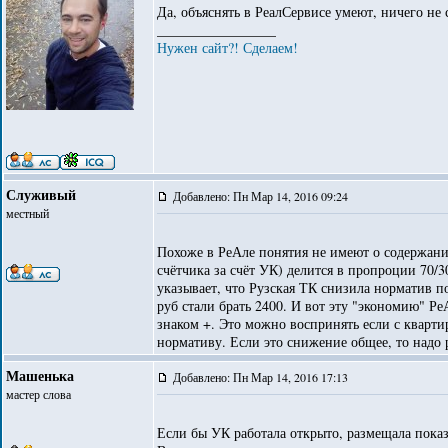
Да, объяснять в РеалСервисе умеют, ничего не 
_________________
Нужен сайт?! Сделаем!
Служивый
Добавлено: Пн Мар 14, 2016 09:24
местный
Похоже в РеАле понятия не имеют о содержани
счётчика за счёт УК) делится в пропроции 70/
указывает, что Рузская ТК снизила норматив п
руб стали брать 2400. И вот эту "экономию" Ре
знаком +. Это можно воспринять если с кварти
нормативу. Если это снижение общее, то над
Машенька
Добавлено: Пн Мар 14, 2016 17:13
мастер слова
Если бы УК работала открыто, размещала показ