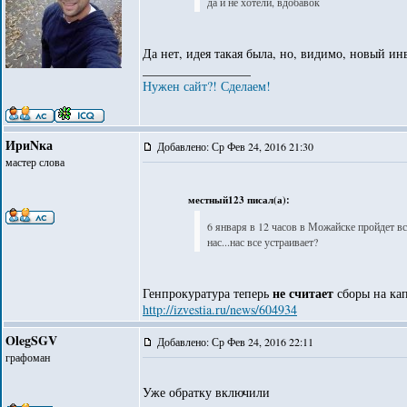
да и не хотели, вдобавок
Да нет, идея такая была, но, видимо, новый ин
_________________
Нужен сайт?! Сделаем!
ИриNка
Добавлено: Ср Фев 24, 2016 21:30
мастер слова
местный123 писал(а):
6 января в 12 часов в Можайске пройдет в
нас...нас все устраивает?
не считает
Генпрокуратура теперь
сборы на ка
http://izvestia.ru/news/604934
OlegSGV
Добавлено: Ср Фев 24, 2016 22:11
графоман
Уже обратку включили