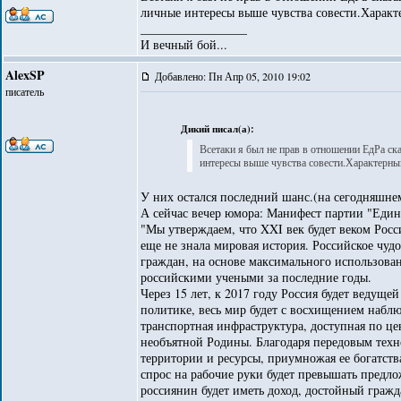
личные интересы выше чувства совести.Харак
_________________
И вечный бой...
AlexSP
Добавлено: Пн Апр 05, 2010 19:02
писатель
Дикий писал(а):
Всетаки я был не прав в отношении ЕдРа ск
интересы выше чувства совести.Характерн
У них остался последний шанс.(на сегодняшне
А сейчас вечер юмора: Манифест партии "Едина
"Мы утверждаем, что XXI век будет веком Росс
еще не знала мировая история. Российское чуд
граждан, на основе максимального использова
российскими учеными за последние годы.
Через 15 лет, к 2017 году Россия будет ведущ
политике, весь мир будет с восхищением наблю
транспортная инфраструктура, доступная по 
необъятной Родины. Благодаря передовым техн
территории и ресурсы, приумножая ее богатств
спрос на рабочие руки будет превышать предло
россиянин будет иметь доход, достойный граж