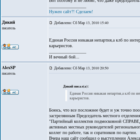
Вот поэтому и не любят, что даже председател
_________________
Нужен сайт?! Сделаем!
Дикий
Добавлено: Сб Мар 13, 2010 15:40
писатель
Единая Россия никакая непартия,а клб по инте
карьеристов.
_________________
И вечный бой...
AlexSP
Добавлено: Сб Мар 13, 2010 20:50
писатель
Дикий писал(а):
Единая Россия никакая непартия,а клб по и
карьеристов.
Боюсь, что все посложнее будет и уж точно поо
застрелянным Председатель местного отделени
"Партийный коллектив подмосковной СПРАВЕД
активных местных руководителей региональног
коллег по работе, так и соратников по партии.
Вчера наш сайт сообщил о выступлении Алек