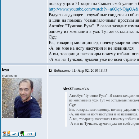
полосу утром 31 марта на Смоленской улице и
http://www.youtube.com/watch?v=n6Qqf-OjgQA&f
Радует следующее - случайные свидетели собы
и шли на помощь "безмигалочным" простым авт
Автобус "Тучково-Руза". В салон заходит комп
одному из компании в ухо. Тут же остальные п
Суд:
Вы, товарищ милиционер, почему ударили член
-А, он мне на ногу наступил и не извинился.
А вы, товарищи пассажиры почему избили ост
-А мы из Тучково, думали уже по всей стране н
lexa
Добавлено: Пт Апр 02, 2010 18:43
графоман
AlexSP писал(а):
Автобус "Тучково-Руза". В салон заходит 
из компании в ухо. Тут же остальные пассаж
Суд:
Вы, товарищ милиционер, почему ударили ч
-А, он мне на ногу наступил и не извинился.
А вы, товарищи пассажиры почему избили 
-А мы из Тучково, думали уже по всей стран