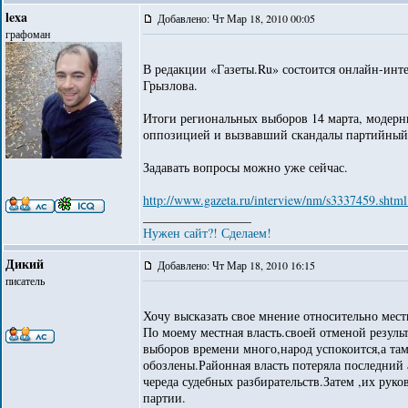
lexa
Добавлено: Чт Мар 18, 2010 00:05
графоман
В редакции «Газеты.Ru» состоится онлайн-инт
Грызлова.
Итоги региональных выборов 14 марта, модерн
оппозицией и вызвавший скандалы партийный п
Задавать вопросы можно уже сейчас.
http://www.gazeta.ru/interview/nm/s3337459.shtml
_________________
Нужен сайт?! Сделаем!
Дикий
Добавлено: Чт Мар 18, 2010 16:15
писатель
Хочу высказать свое мнение относительно мес
По моему местная власть.своей отменой резуль
выборов времени много,народ успокоится,а та
обозлены.Районная власть потеряла последний 
череда судебных разбирательств.Затем ,их рук
партии.