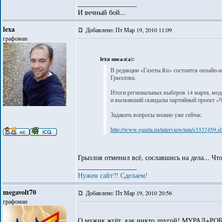
_________________
И вечный бой...
lexa
Добавлено: Пт Мар 19, 2010 11:09
графоман
lexa писал(а):
В редакции «Газеты.Ru» состоится онлайн-
Грызлова.
Итоги региональных выборов 14 марта, мод
и вызвавший скандалы партийный проект «Ч
Задавать вопросы можно уже сейчас.
http://www.gazeta.ru/interview/nm/s3337459.s
Грызлов отменил всё, сославшись на дела... Чт
_________________
Нужен сайт?! Сделаем!
megavolt70
Добавлено: Пт Мар 19, 2010 20:56
графоман
О мужик жгёт, как никто другой! МУРАД+РО