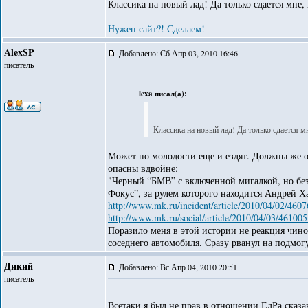
Классика на новый лад! Да только сдается мне, 
_________________
Нужен сайт?! Сделаем!
AlexSP
Добавлено: Сб Апр 03, 2010 16:46
писатель
lexa писал(а):
Классика на новый лад! Да только сдается м
Может по молодости еще и ездят. Должны же он
опасны вдвойне:
"Черный “БМВ” с включенной мигалкой, но без
Фокус”, за рулем которого находится Андрей Х
http://www.mk.ru/incident/article/2010/04/02/4607
http://www.mk.ru/social/article/2010/04/03/461005
Поразило меня в этой истории не реакция чино
соседнего автомобиля. Сразу рванул на подмогу
Дикий
Добавлено: Вс Апр 04, 2010 20:51
писатель
Всетаки я был не прав в отношении ЕдРа сказа