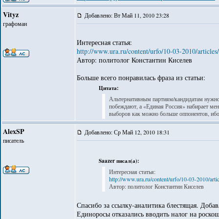
Vityz
Добавлено: Вт Май 11, 2010 23:28
графоман
Интересная статья:
http://www.ura.ru/content/urfo/10-03-2010/article
Автор: политолог Константин Киселев
Больше всего понравилась фраза из статьи:
Цитата:
Альтернативным партиям/кандидатам нужно н
побеждают, а «Единая Россия» набирает ме
выборов как можно больше оппонентов, ибо 
AlexSP
Добавлено: Ср Май 12, 2010 18:31
писатель
Saazer писал(а):
Интересная статья:
http://www.ura.ru/content/urfo/10-03-2010/art
Автор: политолог Константин Киселев
Спасибо за ссылку-аналитика блестящая. Добав
Единоросы отказались вводить налог на роско