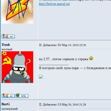
http://belvm.narod.ru/
Trash
Добавлено: Пт Мар 19, 2010 22:36
местный
на 2.57 , погон сорвали у стража
_________________
Я построю свой луна-парк — с блэкджеком и 
BurG
Добавлено: Сб Мар 20, 2010 21:28
заглянувший