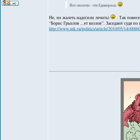
Вот сволочи - эти Единоросы.
Не, их жалеть надо(или лечить)
. Так повес
“Борис Грызлов ...ет козлов”. Заседают судя по
http://www.mk.ru/politics/article/2010/05/14/48860