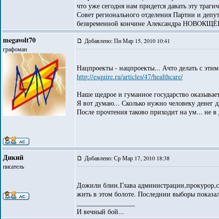
что уже сегодня нам придется давать эту трагич
Совет регионального отделения Партии и де
безвременной кончине Александра НОВОКЩЁНО
megavolt70
Добавлено: Пн Мар 15, 2010 10:41
графоман
Нацпроекты - нацпроекты... Ачто делать с этим.
http://esquire.ru/articles/47/healthcare/
Наше щедрое и гуманное государство оказывает
Я вот думаю... Сколько нужно человеку денег д
После прочтения таково приходит на ум... не в 
Дикий
Добавлено: Ср Мар 17, 2010 18:38
писатель
Дожили блин.Глава администрации,прокурор,су
жить в этом болоте. Последнии выборы показа
_________________
И вечный бой...