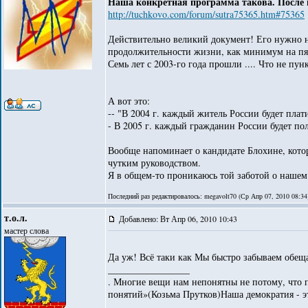
Наша конкретная программа такова. После поб
http://tuchkovo.com/forum/sutra75365.htm#75365
Действительно великий документ! Его нужно н
продолжительности жизни, как минимум на пять 
Семь лет с 2003-го года прошли .... Что не пункт
А вот это:
-- "В 2004 г. каждый житель России будет плат
- В 2005 г. каждый гражданин России будет по
Вообще напоминает о кандидате Блохине, кото
чутким руководством.
Я в общем-то проникаюсь той заботой о нашем
Последний раз редактировалось: megavolt70 (Ср Апр 07, 2010 08:34)
т.о.л.
Добавлено: Вт Апр 06, 2010 10:43
мастер слова
Да уж! Всё таки как Мы быстро забывае
_________________
. Многие вещи нам непонятны не потому, что п
понятий»(Козьма Прутков)Наша демократия - это