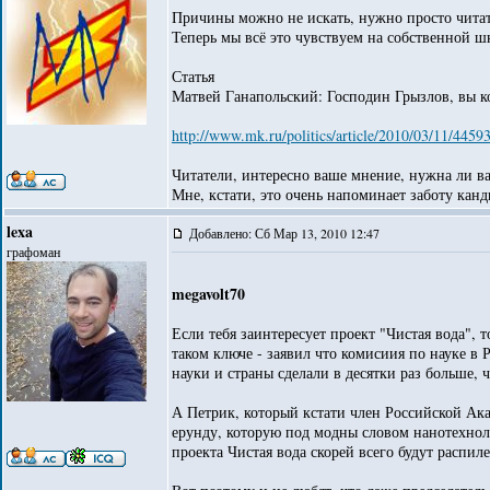
Причины можно не искать, нужно просто читать
Теперь мы всё это чувствуем на собственной ш
Статья
Матвей Ганапольский: Господин Грызлов, вы 
http://www.mk.ru/politics/article/2010/03/11/4459
Читатели, интересно ваше мнение, нужна ли ва
Мне, кстати, это очень напоминает заботу канд
lexa
Добавлено: Сб Мар 13, 2010 12:47
графоман
megavolt70
Если тебя заинтересует проект "Чистая вода",
таком ключе - заявил что комисиия по науке в 
науки и страны сделали в десятки раз больше, ч
А Петрик, который кстати член Российской А
ерунду, которую под модны словом нанотехноло
проекта Чистая вода скорей всего будут распиле