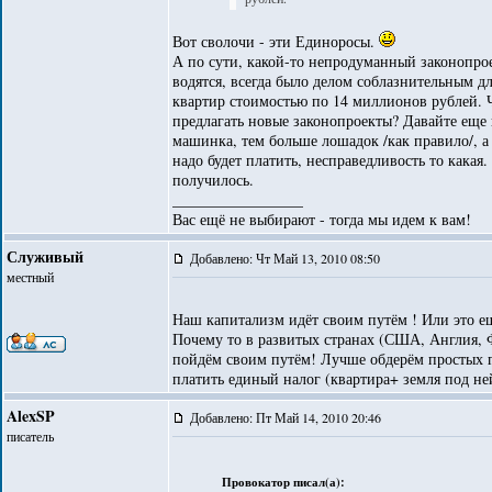
Вот сволочи - эти Единоросы.
А по сути, какой-то непродуманный законопрое
водятся, всегда было делом соблазнительным дл
квартир стоимостью по 14 миллионов рублей. 
предлагать новые законопроекты? Давайте еще
машинка, тем больше лошадок /как правило/, а 
надо будет платить, несправедливость то какая
получилось.
_________________
Вас ещё не выбирают - тогда мы идем к вам!
Служивый
Добавлено: Чт Май 13, 2010 08:50
местный
Наш капитализм идёт своим путём ! Или это е
Почему то в развитых странах (США, Англия, Ф
пойдём своим путём! Лучше обдерём простых гр
платить единый налог (квартира+ земля под ней
AlexSP
Добавлено: Пт Май 14, 2010 20:46
писатель
Провокатор писал(а):