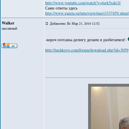
http://www.youtube.com/watch?v=6srk5raIe1I
Сами ответы здесь
http://www.gazeta.ru/interview/nm/s3337459.shtml
Walker
Добавлено: Вс Мар 21, 2010 12:52
пассивный
-короч потсаны-делюгу делаем и разбегаемся!-
http://tuchkovo.com/forum/download.php?id=3059