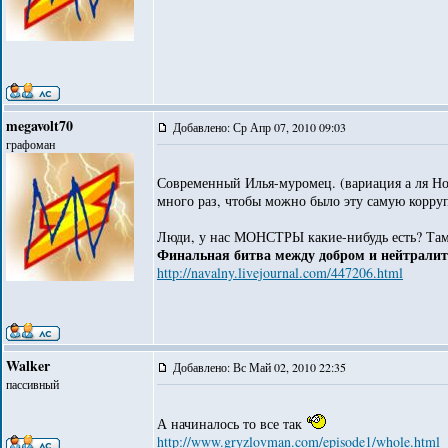
megavolt70
Добавлено: Ср Апр 07, 2010 09:03
графоман
Современный Илья-муромец. (вариация а ля Но
много раз, чтобы можно было эту самую корру
Люди, у нас МОНСТРЫ какие-нибудь есть? Там
Финальная битва между добром и нейтрали
http://navalny.livejournal.com/447206.html
Walker
Добавлено: Вс Май 02, 2010 22:35
пассивный
А начиналось то все так
http://www.gryzlovman.com/episode1/whole.html