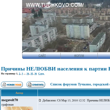
САЙТ
ФОРУМ
Причины НЕЛЮБВИ населения к партии Е
На страницу
1
,
2
,
3
...
34
,
35
,
36
След.
Список форумов Тучково, городской
Автор
megavolt70
Добавлено: Сб Мар 13, 2010 12:32 Причины НЕЛЮБВ
графоман