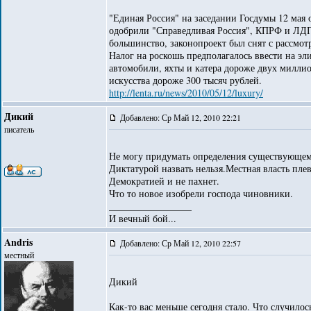
"Единая Россия" на заседании Госдумы 12 мая 
одобрили "Справедливая Россия", КПРФ и ЛДП
большинство, законопроект был снят с рассмот
Налог на роскошь предполагалось ввести на эл
автомобили, яхты и катера дороже двух милли
искусства дороже 300 тысяч рублей.
http://lenta.ru/news/2010/05/12/luxury/
Дикий
Добавлено: Ср Май 12, 2010 22:21
писатель
Не могу придумать определения существующем
Диктатурой назвать нельзя.Местная власть плев
Демократией и не пахнет.
Что то новое изобрели господа чиновники.
_________________
И вечный бой...
Andris
Добавлено: Ср Май 12, 2010 22:57
местный
Дикий
Как-то вас меньше сегодня стало. Что случилос